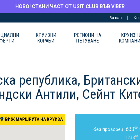
НОВО! СТАНИ ЧАСТ ОТ USIT CLUB ВЪВ VIBER
За нас
Ко
ЕЦИАЛНИ
КРУИЗНИ
РЕГИОНИ НА
КРУИЗН
ФЕРТИ
КОРАБИ
ПЪТУВАНЕ
КОМПАН
ка република, Британск
ндски Антили, Сейнт Кит
ВИЖ МАРШРУТА НА КРУИЗА
633
00
без прозорец
04
1238