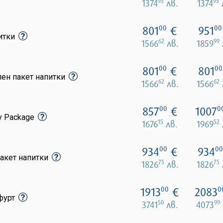
95
95
1374
лв.
1374
801
€
951
00
00
питки
62
99
1566
лв.
1859
801
€
801
00
00
лен пакет напитки
62
62
1566
лв.
1566
857
€
1007
00
0
y Package
15
52
1676
лв.
1969
934
€
934
00
00
акет напитки
75
75
1826
лв.
1826
1913
€
2083
00
0
кфурт
50
99
3741
лв.
4073