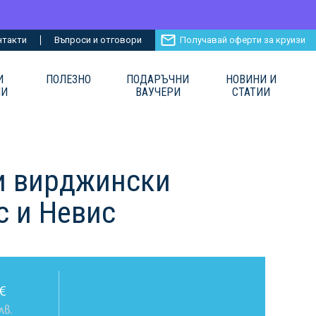
нтакти
Въпроси и отговори
Получавай оферти за круизи
И
ПОЛЕЗНО
ПОДАРЪЧНИ
НОВИНИ И
ИИ
ВАУЧЕРИ
СТАТИИ
и вирджински
с и Невис
€
лв.