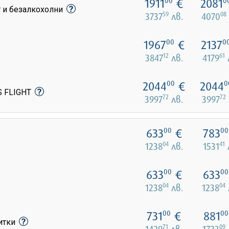
1911
€
2081
00
0
т и безалкохолни
59
08
3737
лв.
4070
1967
€
2137
00
0
12
61
3847
лв.
4179
2044
€
2044
00
0
S FLIGHT
72
72
3997
лв.
3997
633
€
783
00
00
04
41
1238
лв.
1531
633
€
633
00
00
04
04
1238
лв.
1238
731
€
881
00
00
питки
71
09
1429
лв.
1723