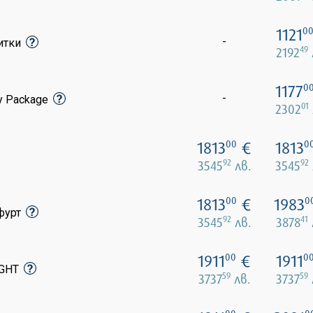
1121
0
-
питки
49
2192
1177
0
-
y Package
01
2302
1813
€
1813
00
0
92
92
3545
лв.
3545
1813
€
1983
00
0
кфурт
92
41
3545
лв.
3878
1911
€
1911
00
0
IGHT
59
59
3737
лв.
3737