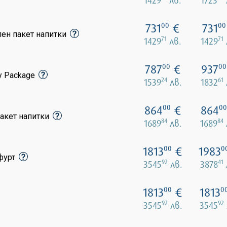
731
€
731
00
00
лен пакет напитки
71
71
1429
лв.
1429
787
€
937
00
00
y Package
24
61
1539
лв.
1832
864
€
864
00
00
акет напитки
84
84
1689
лв.
1689
1813
€
1983
00
0
кфурт
92
41
3545
лв.
3878
1813
€
1813
00
0
92
92
3545
лв.
3545