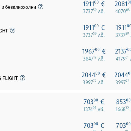
1911
€
2081
00
0
т и безалкохолни
59
08
3737
лв.
4070
1911
€
1911
00
0
IGHT
59
59
3737
лв.
3737
1967
€
2137
00
0
12
61
3847
лв.
4179
2044
€
2044
00
0
S FLIGHT
72
72
3997
лв.
3997
703
€
853
00
00
95
32
1374
лв.
1668
703
€
703
00
00