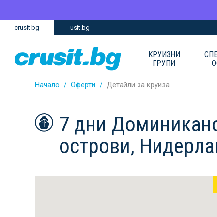
Премини
Премини
crusit.bg
usit.bg
към
към
главното
Навигацията
съдържание
КРУИЗНИ
СП
ГРУПИ
О
Начало
Оферти
Детайли за круиза
7 дни Доминиканс
острови, Нидерла