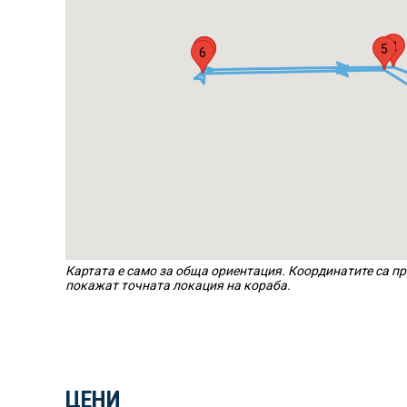
2
1
7
5
6
Картата е само за обща ориентация. Координатите са пр
покажат точната локация на кораба.
ЦЕНИ