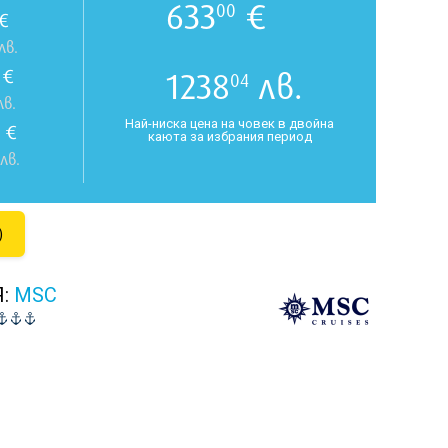
633
€
00
€
лв.
€
1238
лв.
04
в.
Най-ниска цена на човек в двойна
€
каюта за избрания период
лв.
)
Я:
MSC