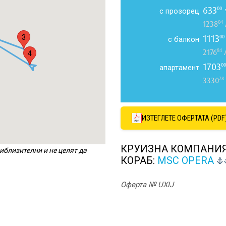
633
00
с прозорец
04
1238
1113
3
00
с балкон
84
2176
л
4
1703
00
апартамент
78
3330
ИЗТЕГЛЕТЕ ОФЕРТАТА (PDF
КРУИЗНА КОМПАНИ
иблизителни и не целят да
КОРАБ:
MSC OPERA
Оферта № UXIJ