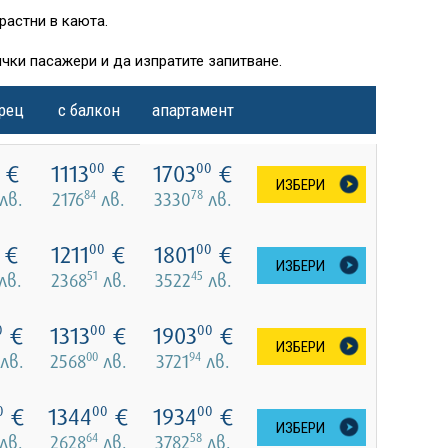
растни в каюта.
чки пасажери и да изпратите запитване.
орец
с балкон
апартамент
€
1113
€
1703
€
00
00
ИЗБЕРИ
84
78
лв.
2176
лв.
3330
лв.
€
1211
€
1801
€
00
00
ИЗБЕРИ
51
45
лв.
2368
лв.
3522
лв.
€
1313
€
1903
€
0
00
00
ИЗБЕРИ
00
94
лв.
2568
лв.
3721
лв.
€
1344
€
1934
€
0
00
00
ИЗБЕРИ
64
58
лв.
2628
лв.
3782
лв.