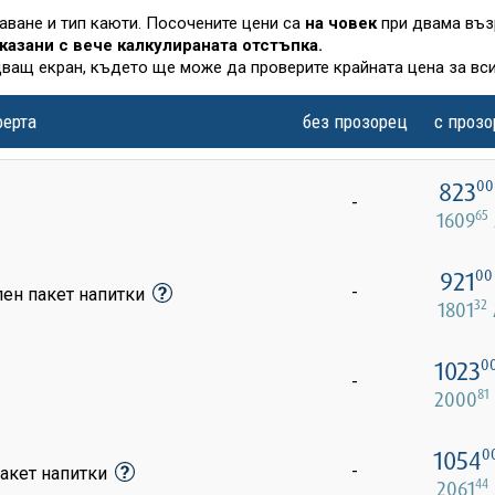
лаване и тип каюти. Посочените цени са
на човек
при двама въз
казани с вече калкулираната отстъпка.
дващ екран, където ще може да проверите крайната цена за вси
ферта
без прозорец
с проз
823
00
-
65
1609
921
00
-
лен пакет напитки
32
1801
1023
0
-
81
2000
1054
0
-
акет напитки
44
2061