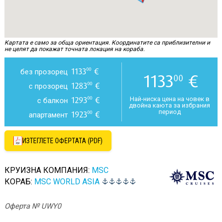
Картата е само за обща ориентация. Координатите са приблизителни и
не целят да покажат точната локация на кораба.
1133
€
00
без прозорец
1133
€
00
1283
€
00
с прозорец
1293
€
00
Най-ниска цена на човек в
с балкон
двойна каюта за избрания
период
1923
€
00
апартамент
ИЗТЕГЛЕТЕ ОФЕРТАТА (PDF)
КРУИЗНА КОМПАНИЯ:
MSC
КОРАБ:
MSC WORLD ASIA
Оферта № UWY0