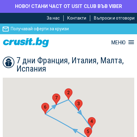
НОВО! СТАНИ ЧАСТ ОТ USIT CLUB ВЪВ VIBER
Премини
Премини
За нас
Контакти
Въпроси и отговори
към
към
главното
Навигацията
Получавай оферти за круизи
съдържание
МЕНЮ
7 дни Франция, Италия, Малта,
Испания
2
1
7
3
6
4
5