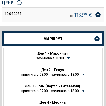
ЦЕНИ
10.04.2027
1133
00
€
от
Още
МАРШРУТ
информация
за
Круиза
Ден 1 -
Марсилия
заминава в 18:00
Ден 2 -
Генуа
пристига в 08:00 - заминава в 18:00
Ден 3 -
Рим (порт Чивитавекия)
пристига в 07:00 - заминава в 18:00
Ден 4 -
Месина