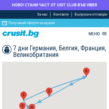
НОВО! СТАНИ ЧАСТ ОТ USIT CLUB ВЪВ VIBER
Премини
Премини
За нас
Контакти
Въпроси и отговори
към
към
главното
Навигацията
Получавай оферти за круизи
съдържание
МЕНЮ
7 дни Германия, Белгия, Франция,
Великобритания
1
6
2
5
3
4