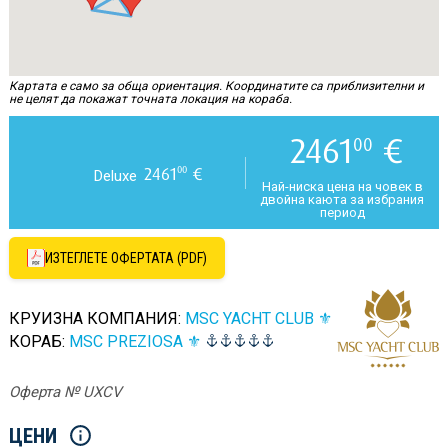
Картата е само за обща ориентация. Координатите са приблизителни и
не целят да покажат точната локация на кораба.
2461
€
00
2461
€
00
Deluxe
Най-ниска цена на човек в
двойна каюта за избрания
период
ИЗТЕГЛЕТЕ ОФЕРТАТА (PDF)
КРУИЗНА КОМПАНИЯ:
MSC YACHT CLUB ⚜
КОРАБ:
MSC PREZIOSA ⚜
Оферта № UXCV
ЦЕНИ