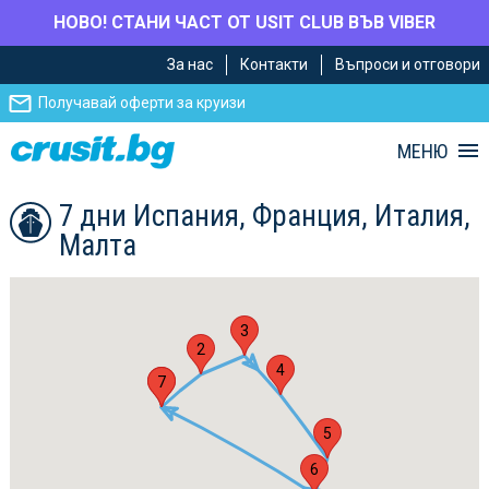
НОВО! СТАНИ ЧАСТ ОТ USIT CLUB ВЪВ VIBER
Премини
Премини
За нас
Контакти
Въпроси и отговори
към
към
главното
Навигацията
Получавай оферти за круизи
съдържание
МЕНЮ
7 дни Испания, Франция, Италия,
Малта
3
2
4
1
7
5
6