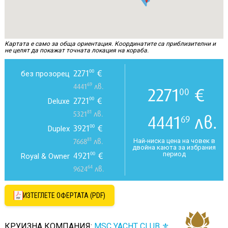
Картата е само за обща ориентация. Координатите са приблизителни и
не целят да покажат точната локация на кораба.
2271
€
00
без прозорец
69
4441
лв.
2271
€
00
2721
€
00
Deluxe
81
5321
лв.
4441
лв.
69
3921
€
00
Duplex
81
Най-ниска цена на човек в
7668
лв.
двойна каюта за избрания
период
4921
€
00
Royal & Owner
64
9624
лв.
ИЗТЕГЛЕТЕ ОФЕРТАТА (PDF)
КРУИЗНА КОМПАНИЯ:
MSC YACHT CLUB ⚜