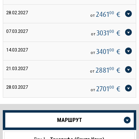
28.02.2027
2461
00
€
от
07.03.2027
3031
00
€
от
14.03.2027
3401
00
€
от
21.03.2027
2881
00
€
от
28.03.2027
2701
00
€
от
Още
МАРШРУТ
информация
за