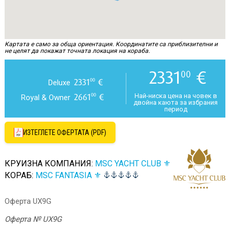
Картата е само за обща ориентация. Координатите са приблизителни и
не целят да покажат точната локация на кораба.
2331
€
00
2331
€
00
Deluxe
2661
€
00
Най-ниска цена на човек в
Royal & Owner
двойна каюта за избрания
период
ИЗТЕГЛЕТЕ ОФЕРТАТА (PDF)
КРУИЗНА КОМПАНИЯ:
MSC YACHT CLUB ⚜
КОРАБ:
MSC FANTASIA ⚜
Оферта UX9G
Оферта № UX9G