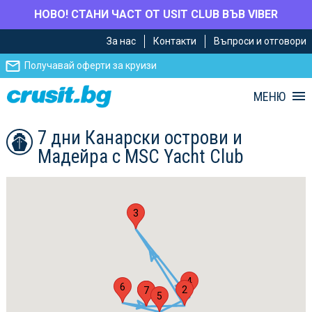
НОВО! СТАНИ ЧАСТ ОТ USIT CLUB ВЪВ VIBER
Премини
Премини
За нас
Контакти
Въпроси и отговори
към
към
главното
Навигацията
Получавай оферти за круизи
съдържание
МЕНЮ
7 дни Канарски острови и
Мадейра с MSC Yacht Club
3
4
6
2
1
7
5