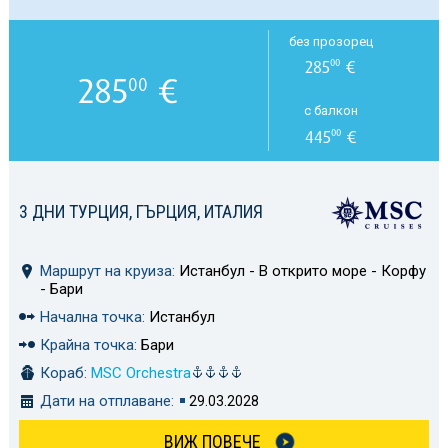
без прозорец
285
€
00
285
€
00
с балкон
445
€
00
3 ДНИ ТУРЦИЯ, ГЪРЦИЯ, ИТАЛИЯ
Маршрут на круиза:
Истанбул - В открито море - Корфу
- Бари
Начална точка:
Истанбул
Крайна точка:
Бари
Кораб:
MSC Orchestra
Дати на отплаване:
29.03.2028
ВИЖ ПОВЕЧЕ