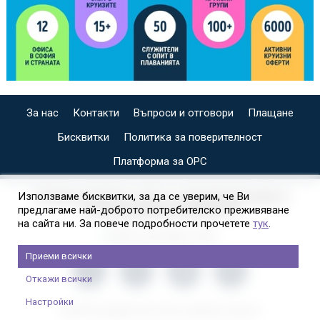
За нас
Контакти
Въпроси и отговори
Плащане
Бисквитки
Политика за поверителност
Платформа за ОРС
СПЕЦИАЛИЗИРАН САЙТ ЗА ИНДИВИДУАЛНИ И
Използваме бисквитки, за да се уверим, че Ви
предлагаме най-доброто потребителско преживяване
ОРГАНИЗИРАНИ КРУИЗИ НА
на сайта ни. За повече подробности прочетете
тук
.
Приеми всички
Откажи всички
Настройки
2026 © Copyright Usit Colours; Дизайн:
Studio X