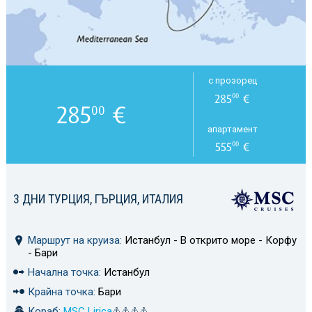
с прозорец
285
€
00
285
€
00
апартамент
555
€
00
3 ДНИ ТУРЦИЯ, ГЪРЦИЯ, ИТАЛИЯ
Маршрут на круиза:
Истанбул - В открито море - Корфу
- Бари
Начална точка:
Истанбул
Крайна точка:
Бари
Кораб:
MSC Lirica