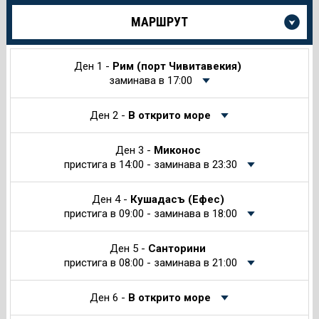
Още
МАРШРУТ
информация
за
Круиза
Ден 1 -
Рим (порт Чивитавекия)
заминава в 17:00
Ден 2 -
В открито море
Ден 3 -
Миконос
пристига в 14:00 - заминава в 23:30
Ден 4 -
Кушадасъ (Ефес)
пристига в 09:00 - заминава в 18:00
Ден 5 -
Санторини
пристига в 08:00 - заминава в 21:00
Ден 6 -
В открито море