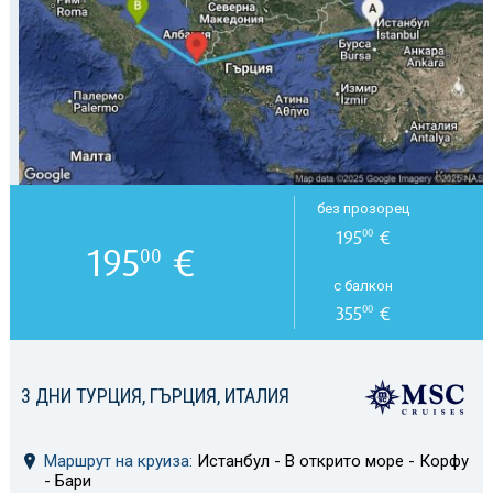
без прозорец
195
€
00
195
€
00
с балкон
355
€
00
3 ДНИ ТУРЦИЯ, ГЪРЦИЯ, ИТАЛИЯ
Маршрут на круиза:
Истанбул - В открито море - Корфу
- Бари