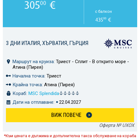
305
€
00
с балкон
435
€
00
3 ДНИ ИТАЛИЯ, ХЪРВАТИЯ, ГЪРЦИЯ
Маршрут на круиза:
Триест - Сплит - В открито море -
Атина (Пирея)
Начална точка:
Триест
Крайна точка:
Атина (Пирея)
Кораб:
MSC Splendida
Дати на отплаване:
22.04.2027
ВИЖ ПОВЕЧЕ
Оферта № UXOX
*Към цената е дължима и допълнителна такса обслужване на кораба