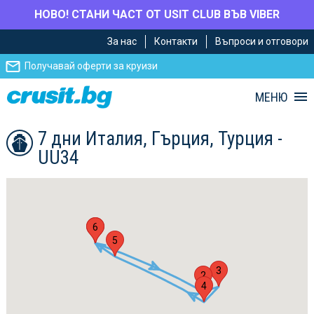
НОВО! СТАНИ ЧАСТ ОТ USIT CLUB ВЪВ VIBER
Премини
Премини
За нас
Контакти
Въпроси и отговори
към
към
главното
Навигацията
Получавай оферти за круизи
съдържание
МЕНЮ
7 дни Италия, Гърция, Турция -
UU34
1
6
5
3
2
4