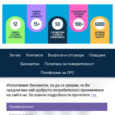
За нас
Контакти
Въпроси и отговори
Плащане
Бисквитки
Политика за поверителност
Платформа за ОРС
СПЕЦИАЛИЗИРАН САЙТ ЗА ИНДИВИДУАЛНИ И
Използваме бисквитки, за да се уверим, че Ви
предлагаме най-доброто потребителско преживяване
ОРГАНИЗИРАНИ КРУИЗИ НА
на сайта ни. За повече подробности прочетете
тук
.
Приеми всички
Откажи всички