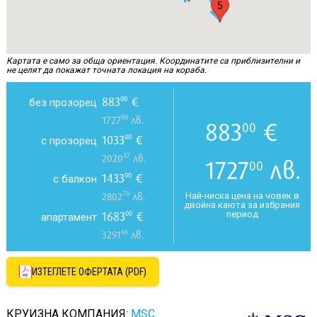
5
Картата е само за обща ориентация. Координатите са приблизителни и
не целят да покажат точната локация на кораба.
883
€
00
без прозорец
00
1727
лв.
883
€
00
1033
€
00
с прозорец
37
2020
лв.
1727
лв.
00
1433
€
00
с балкон
70
Най-ниска цена на човек в
2802
лв.
двойна каюта за избрания
период
1683
€
00
апартамент
66
3291
лв.
ИЗТЕГЛЕТЕ ОФЕРТАТА (PDF)
КРУИЗНА КОМПАНИЯ:
MSC