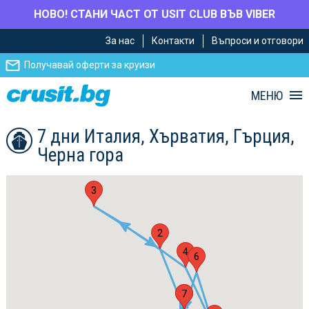
НОВО! СТАНИ ЧАСТ ОТ USIT CLUB ВЪВ VIBER
Премини
Премини
За нас
Контакти
Въпроси и отговори
към
към
главното
Навигацията
Получавай оферти за круизи
съдържание
МЕНЮ
7 дни Италия, Хърватия, Гърция,
Черна гора
3
2
4
6
1
7