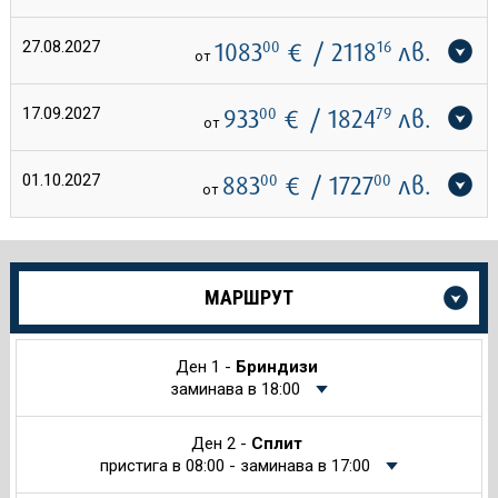
27.08.2027
1083
00
€
/ 2118
16
лв.
от
17.09.2027
933
00
€
/ 1824
79
лв.
от
01.10.2027
883
00
€
/ 1727
00
лв.
от
Още
МАРШРУТ
информация
за
Круиза
Ден 1 -
Бриндизи
заминава в 18:00
Ден 2 -
Сплит
пристига в 08:00 - заминава в 17:00