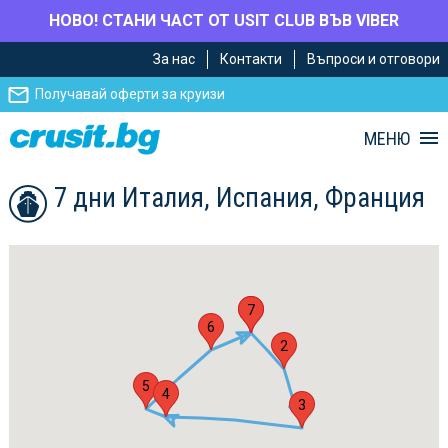
НОВО! СТАНИ ЧАСТ ОТ USIT CLUB ВЪВ VIBER
Премини
Премини
За нас
Контакти
Въпроси и отговори
към
към
главното
Навигацията
Получавай оферти за круизи
съдържание
МЕНЮ
7 дни Италия, Испания, Франция
1
7
6
2
5
4
3