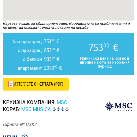
Картата е само за обща ориентация. Координатите са приблизителни и
не целят да покажат точната локация на кораба.
753
€
00
без прозорец
753
€
00
853
€
00
с прозорец
933
€
00
Най-ниска цена на човек в
с балкон
двойна каюта за избрания
период
2073
€
00
апартамент
ИЗТЕГЛЕТЕ ОФЕРТАТА (PDF)
КРУИЗНА КОМПАНИЯ:
MSC
КОРАБ:
MSC MUSICA
Оферта № UXK7