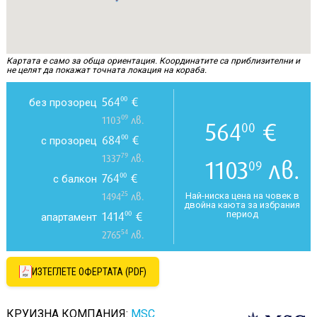
Картата е само за обща ориентация. Координатите са приблизителни и
не целят да покажат точната локация на кораба.
564
€
00
без прозорец
09
1103
лв.
564
€
00
684
€
00
с прозорец
79
1337
лв.
1103
лв.
09
764
€
00
с балкон
25
Най-ниска цена на човек в
1494
лв.
двойна каюта за избрания
период
1414
€
00
апартамент
54
2765
лв.
ИЗТЕГЛЕТЕ ОФЕРТАТА (PDF)
КРУИЗНА КОМПАНИЯ:
MSC