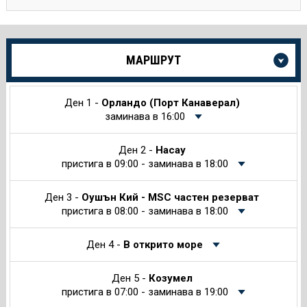
Още
МАРШРУТ
информация
за
Круиза
Ден 1 -
Орландо (Порт Канаверал)
заминава в 16:00
Ден 2 -
Насау
пристига в 09:00 - заминава в 18:00
Ден 3 -
Оушън Кий - MSC частен резерват
пристига в 08:00 - заминава в 18:00
Ден 4 -
В открито море
Ден 5 -
Козумел
пристига в 07:00 - заминава в 19:00