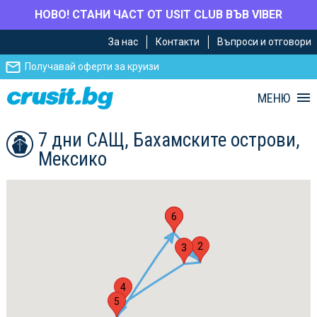
НОВО! СТАНИ ЧАСТ ОТ USIT CLUB ВЪВ VIBER
Премини
Премини
За нас
Контакти
Въпроси и отговори
към
към
главното
Навигацията
Получавай оферти за круизи
съдържание
МЕНЮ
7 дни САЩ, Бахамските острови,
Мексико
1
6
2
3
4
5