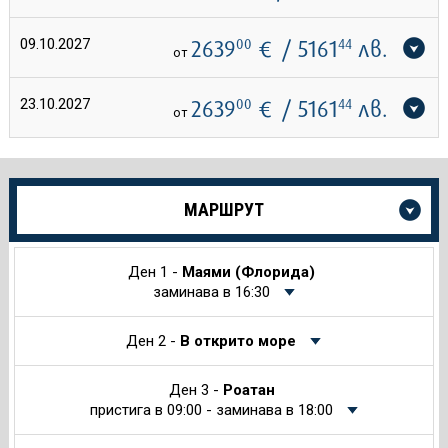
09.10.2027
2639
00
€
/ 5161
44
лв.
от
23.10.2027
2639
00
€
/ 5161
44
лв.
от
Още
МАРШРУТ
информация
за
Круиза
Ден 1 -
Маями (Флорида)
заминава в 16:30
Ден 2 -
В открито море
Ден 3 -
Роатан
пристига в 09:00 - заминава в 18:00