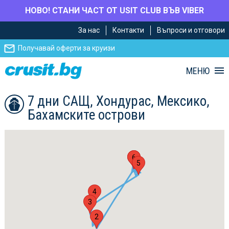
НОВО! СТАНИ ЧАСТ ОТ USIT CLUB ВЪВ VIBER
Премини
Премини
За нас
Контакти
Въпроси и отговори
към
към
главното
Навигацията
Получавай оферти за круизи
съдържание
МЕНЮ
7 дни САЩ, Хондурас, Мексико,
Бахамските острови
1
6
5
4
3
2