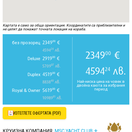
Картата е само за обща ориентация. Координатите са приблизителни и
не целят да покажат точната локация на кораба.
2349
€
00
без прозорец
24
4594
лв.
2349
€
00
2919
€
00
Deluxe
07
5709
лв.
4594
лв.
24
4519
€
00
Duplex
40
Най-ниска цена на човек в
8838
лв.
двойна каюта за избрания
период
5619
€
00
Royal & Owner
81
10989
лв.
ИЗТЕГЛЕТЕ ОФЕРТАТА (PDF)
КРУИЗНА КОМПАНИЯ:
MSC YACHT CLUB ⚜