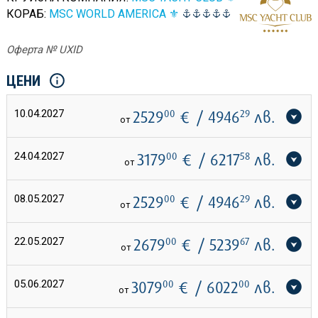
КОРАБ:
MSC WORLD AMERICA ⚜
Оферта № UXID
ЦЕНИ
10.04.2027
2529
00
€
/ 4946
29
лв.
от
24.04.2027
3179
00
€
/ 6217
58
лв.
от
08.05.2027
2529
00
€
/ 4946
29
лв.
от
22.05.2027
2679
00
€
/ 5239
67
лв.
от
05.06.2027
3079
00
€
/ 6022
00
лв.
от