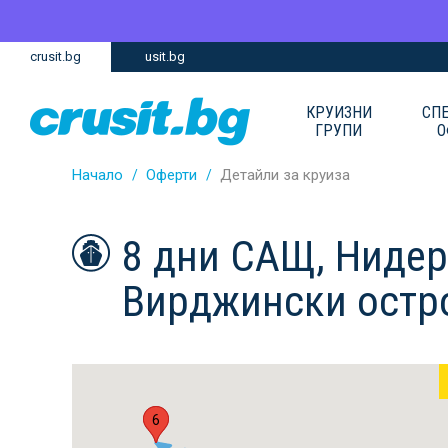
Премини
Премини
crusit.bg
usit.bg
към
към
главното
Навигацията
съдържание
КРУИЗНИ
СП
ГРУПИ
О
Начало
Оферти
Детайли за круиза
8 дни САЩ, Нидер
Вирджински остр
1
6