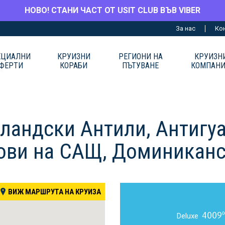
НОВО! СТАНИ ЧАСТ ОТ USIT CLUB ВЪВ VIBER
За нас
Ко
ЕЦИАЛНИ
КРУИЗНИ
РЕГИОНИ НА
КРУИЗН
ФЕРТИ
КОРАБИ
ПЪТУВАНЕ
КОМПАН
ландски Антили, Антигуа
ови на САЩ, Доминиканс
ВИЖ МАРШРУТА НА КРУИЗА
4009
0
Deluxe