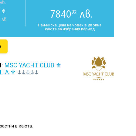
лв.
€
7840
лв.
0
92
7
лв.
Най-ниска цена на човек в двойна
каюта за избрания период
)
Я:
MSC YACHT CLUB ⚜
LIA ⚜
растни в каюта.