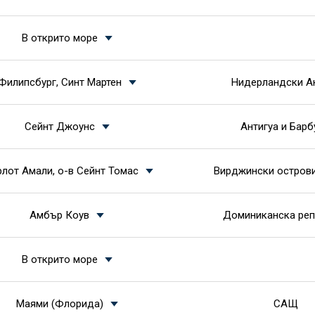
В открито море
Филипсбург, Синт Мартен
Нидерландски А
Сейнт Джоунс
Антигуа и Бар
лот Амали, о-в Сейнт Томас
Вирджински остров
Амбър Коув
Доминиканска реп
В открито море
Маями (Флорида)
САЩ