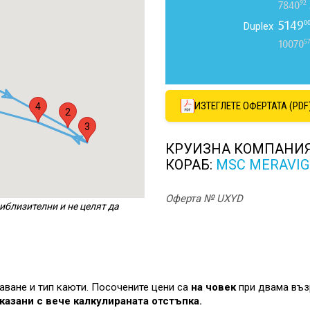
92
7840
5149
0
Duplex
5
10070
ИЗТЕГЛЕТЕ ОФЕРТАТА (PDF
4
2
3
КРУИЗНА КОМПАНИ
КОРАБ:
MSC MERAVIG
Оферта № UXYD
иблизителни и не целят да
лаване и тип каюти. Посочените цени са
на човек
при двама въз
казани с вече калкулираната отстъпка.