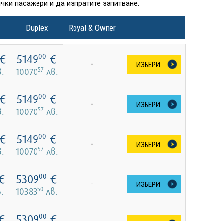
чки пасажери и да изпратите запитване.
Duplex
Royal & Owner
€
5149
€
00
-
ИЗБЕРИ
57
.
10070
лв.
€
5149
€
00
-
ИЗБЕРИ
57
.
10070
лв.
€
5149
€
00
-
ИЗБЕРИ
57
.
10070
лв.
€
5309
€
00
-
ИЗБЕРИ
50
.
10383
лв.
€
5309
€
00