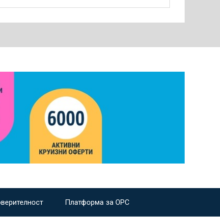
оверителност
Платформа за ОРС