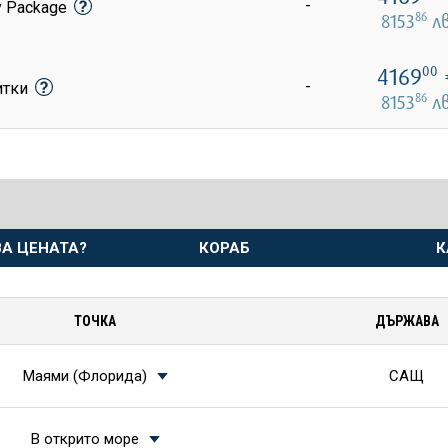
-
y Package
86
8153
лв
4169
00
-
итки
86
8153
лв
А ЦЕНАТА?
КОРАБ
К
ТОЧКА
ДЪРЖАВА
Маями (Флорида)
САЩ
В открито море