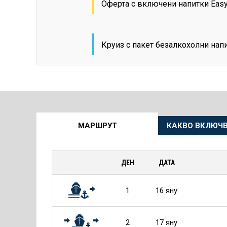
Оферта с включени напитки Eas
Круиз с пакет безалкохолни нап
Още
МАРШРУТ
КАКВО ВКЛЮЧВ
информация
за
ДЕН
ДАТА
Круиза
1
16 яну
2
17 яну