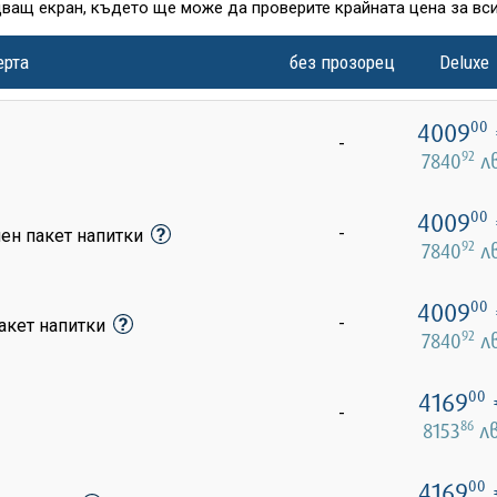
дващ екран, където ще може да проверите крайната цена за вси
ерта
без прозорец
Deluxe
4009
00
-
92
7840
лв
4009
00
-
лен пакет напитки
92
7840
лв
4009
00
-
акет напитки
92
7840
лв
4169
00
-
86
8153
лв
4169
00