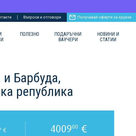
нтакти
Въпроси и отговори
Получавай оферти за круизи
И
ПОЛЕЗНО
ПОДАРЪЧНИ
НОВИНИ И
ИИ
ВАУЧЕРИ
СТАТИИ
 и Барбуда,
ка република
4009
€
00
€
0