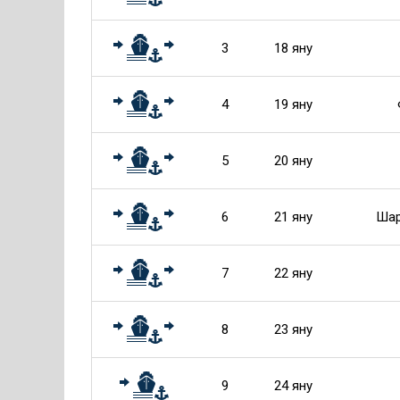
3
18 яну
4
19 яну
5
20 яну
6
21 яну
Шар
7
22 яну
8
23 яну
9
24 яну