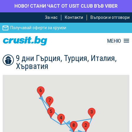
НОВО! СТАНИ ЧАСТ ОТ USIT CLUB ВЪВ VIBER
Премини
Премини
За нас
Контакти
Въпроси и отговори
към
към
главното
Навигацията
Получавай оферти за круизи
съдържание
МЕНЮ
9 дни Гърция, Турция, Италия,
Хърватия
6
7
5
3
4
1
8
2