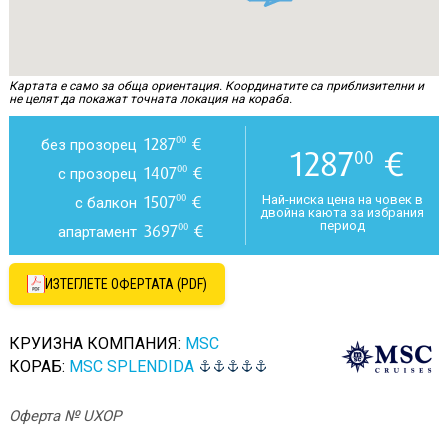
Картата е само за обща ориентация. Координатите са приблизителни и
не целят да покажат точната локация на кораба.
1287
€
00
без прозорец
1287
€
00
1407
€
00
с прозорец
1507
€
00
Най-ниска цена на човек в
с балкон
двойна каюта за избрания
период
3697
€
00
апартамент
ИЗТЕГЛЕТЕ ОФЕРТАТА (PDF)
КРУИЗНА КОМПАНИЯ:
MSC
КОРАБ:
MSC SPLENDIDA
Оферта № UXOP