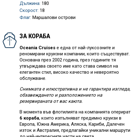
Дължина:
180
Скорост:
18
Флаг:
Маршалови острови
ЗА КОРАБА
Oceania Cruises
е една от най-луксозните и
реномирани круизни компании, които съществуват.
Основана през 2002 година, през годините тя
утвърждава своето име като става символ на
елегантен стил, високо качество и невероятно
обслужване.
Снимката е илюстративна и не гарантира изгледа,
обзавеждането и разположението на
резервираната от вас каюта.
В момента във флотилията на компанията оперират
6 кораба
, които изпълняват предимно круизи в
Европа, Южна Америка, Аляска, Кариби, Далечен
изток и Австралия, предлагайки уникални маршрути
до най-интересните части на света.