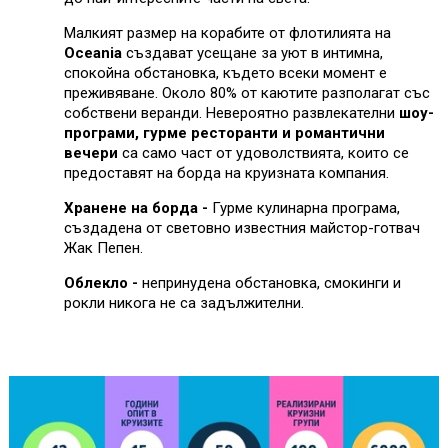
Малкият размер на корабите от флотилията на
Oceania
създават усещане за уют в интимна,
спокойна обстановка, където всеки момент е
преживяване. Около 80% от каютите разполагат със
собствени веранди. Невероятно развлекателни
шоу-
програми, гурме ресторанти и романтични
вечери
са само част от удоволствията, които се
предоставят на борда на круизната компания.
Хранене на борда -
Гурме кулинарна програма,
създадена от световно известния майстор-готвач
Жак Пепен.
Облекло -
непринудена обстановка, смокинги и
рокли никога не са задължителни.