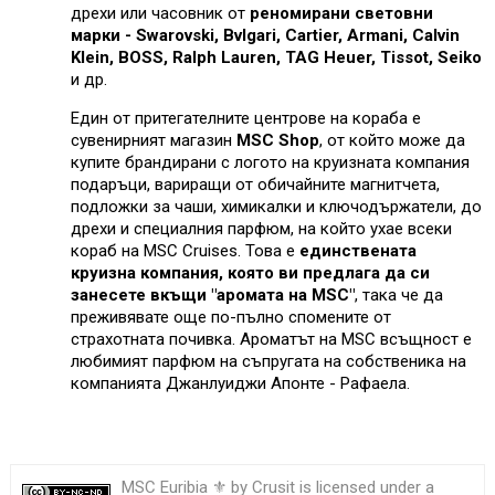
дрехи или часовник от
реномирани световни
марки - Swarovski, Bvlgari, Cartier, Armani, Calvin
Klein, BOSS, Ralph Lauren, TAG Heuer, Tissot, Seiko
и др.
Един от притегателните центрове на кораба е
сувенирният магазин
MSC Shop
, от който може да
купите брандирани с логото на круизната компания
подаръци, вариращи от обичайните магнитчета,
подложки за чаши, химикалки и ключодържатели, до
дрехи и специалния парфюм, на който ухае всеки
кораб на MSC Cruises. Това е
единствената
круизна компания, която ви предлага да си
занесете вкъщи "аромата на MSC"
, така че да
преживявате още по-пълно спомените от
страхотната почивка. Ароматът на MSC всъщност е
любимият парфюм на съпругата на собственика на
компанията Джанлуиджи Апонте - Рафаела.
MSC Euribia ⚜ by
Crusit
is licensed under a