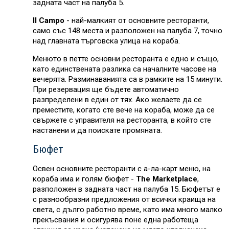
задната част на палуба 5.
Il Campo
- най-малкият от основните ресторанти,
само със 148 места и разположен на палуба 7, точно
над главната търговска улица на кораба.
Менюто в петте основни ресторанта е едно и също,
като единствената разлика са началните часове на
вечерята. Разминаванията са в рамките на 15 минути.
При резервация ще бъдете автоматично
разпределени в един от тях. Ако желаете да се
преместите, когато сте вече на кораба, може да се
свържете с управителя на ресторанта, в който сте
настанени и да поискате промяната.
Бюфет
Освен основните ресторанти с а-ла-карт меню, на
кораба има и голям бюфет -
The Marketplace
,
разположен в задната част на палуба 15. Бюфетът е
с разнообразни предложения от всички краища на
света, с дълго работно време, като има много малко
прекъсвания и осигурява поне една работеща