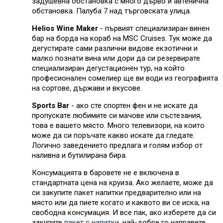
задушевна обстановка с много дърво и автенична
обстановка. Палуба 7 над търговската улица.
Helios Wine Maker
- първият специализиран винен
бар на борда на кораб на MSC Cruises. Тук може да
дегустирате сами различни видове екзотични и
малко познати вина или дори да си резервирате
специализиран дегустационен тур, на който
професионален сомелиер ще ви води из географията
на сортове, държави и вкусове.
Sports Bar
- ако сте спортен фен и не искате да
пропускате любимите си мачове или състезания,
това е вашето място. Много телевизори, на които
може да си поръчате какво искате да гледате.
Логично заведението предлага и голям избор от
наливна и бутилирана бира.
Консумацията в баровете не е включена в
стандартната цена на круиза. Ако желаете, може да
си закупите пакет напитки предварително или на
място или да пиете когато и каквото ви се иска, на
свободна консумация. И все пак, ако изберете да си
закупите
пакет с напитки
, най-добре го направете