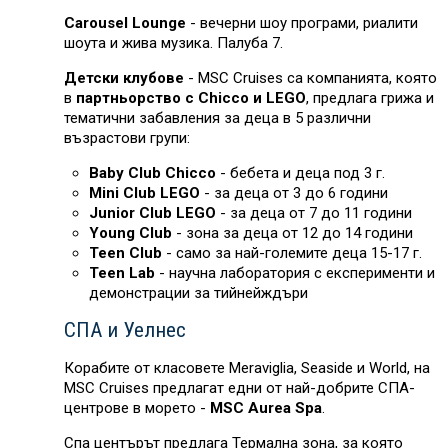
Carousel Lounge
- вечерни шоу програми, риалити
шоута и жива музика. Палуба 7.
Детски клубове
- MSC Cruises са компанията, която
в
партньорство с Chicco и LEGO
, предлага грижа и
тематични забавления за деца в 5 различни
възрастови групи:
Baby Club Chicco
- бебета и деца под 3 г.
Mini Club LEGO
- за деца от 3 до 6 години
Junior Club LEGO
- за деца от 7 до 11 години
Young Club
- зона за деца от 12 до 14 години
Teen Club
- само за най-големите деца 15-17 г.
Teen Lab
- научна лаборатория с експерименти и
демонстрации за тийнейждъри
СПА и Уелнес
Корабите от класовете Meraviglia, Seaside и World, на
MSC Cruises предлагат едни от най-добрите СПА-
центрове в морето -
MSC Aurea Spa
.
Спа центърът предлага Термална зона, за която