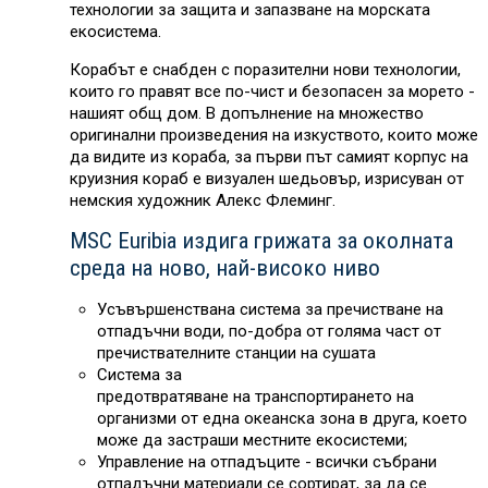
технологии за защита и запазване на морската
екосистема.
Корабът е снабден с поразителни нови технологии,
които го правят все по-чист и безопасен за морето -
нашият общ дом. В допълнение на множество
оригинални произведения на изкуството, които може
да видите из кораба, за първи път самият корпус на
круизния кораб е визуален шедьовър, изрисуван от
немския художник Алекс Флеминг.
MSC Euribia издига грижата за околната
среда на ново, най-високо ниво
Усъвършенствана система за пречистване на
отпадъчни води, по-добра от голяма част от
пречиствателните станции на сушата
Система за
предотвратяване на транспортирането на
организми от една океанска зона в друга, което
може да застраши местните екосистеми​;
Управление на отпадъците - всички събрани
отпадъчни материали се сортират, за да се