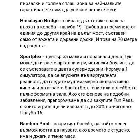
пързалки и голяма сплаш зона за най-малките,
гарантират, че няма да усетите летните жеги.
Himalayan Bridge
- спиращ дъха въжен парк на
върха на кораба - палуба 19. Трябва да преминете от
единия до другия край на дълъг мост, съставен
само от въжета и дървени дъски. И това на 70 метра
над водата.
Sportplex
- център за малки и пораснали деца. Тук
може да играете аркадни игри, истински боулинг, да
се състезавате в двата супермодерни Формула 1
симулатора, да се впуснете във виртуалната
реалност, да гледате мултиизмерно интерактивно
кино или да играете баскетбол, тенис или волейбол в
пълноформатна зала. Ако сте фенове на подобни
забавления, препоръчваме да си закупите Fun Pass,
с който игрите ще ви излязат с до 30% по-изгодно.
Палуба 16.
Bamboo Pool
- закритият басейн, на който освен
възможността да плувате, ако времето е студено,
има и джаги и тенис маси.