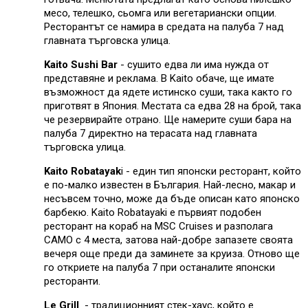
месо, телешко, сьомга или вегетариански опции.
Ресторантът се намира в средата на палуба 7 над
главната търговска улица.
Kaito Sushi Bar
- сушито едва ли има нужда от
представяне и реклама. В Kaito обаче, ще имате
възможност да ядете истинско суши, така както го
приготвят в Япония. Местата са едва 28 на брой, така
че резервирайте отрано. Ще намерите суши бара на
палуба 7 директно на терасата над главната
търговска улица.
Kaito Robatayak
i - един тип японски ресторант, който
е по-малко известен в България. Най-лесно, макар и
несъвсем точно, може да бъде описан като японско
барбекю. Kaito Robatayaki е първият подобен
ресторант на кораб на MSC Cruises и разполага
САМО с 4 места, затова най-добре запазете своята
вечеря още преди да заминете за круиза. Отново ще
го откриете на палуба 7 при останалите японски
ресторанти.
Le Grill
- традиционният стек-хаус, който е