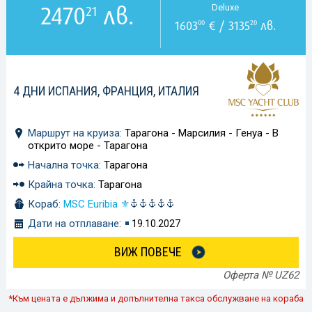
2470
лв.
Deluxe
21
1603
€ / 3135
лв.
00
20
4 ДНИ ИСПАНИЯ, ФРАНЦИЯ, ИТАЛИЯ
Маршрут на круиза:
Тарагона - Марсилия - Генуа - В
открито море - Тарагона
Начална точка:
Тарагона
Крайна точка:
Тарагона
Кораб:
MSC Euribia ⚜
Дати на отплаване:
19.10.2027
ВИЖ ПОВЕЧЕ
Оферта № UZ62
*Към цената е дължима и допълнителна такса обслужване на кораба