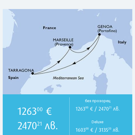
без прозорец
1263
€
1263
€ / 2470
лв.
00
21
00
2470
лв.
Deluxe
21
1603
€ / 3135
лв.
00
20