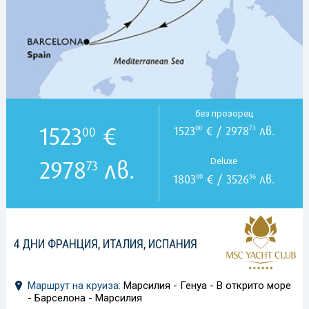
без прозорец
1523
€
1523
€ / 2978
лв.
00
73
00
2978
лв.
Deluxe
73
1803
€ / 3526
лв.
00
36
4 ДНИ ФРАНЦИЯ, ИТАЛИЯ, ИСПАНИЯ
Маршрут на круиза:
Марсилия - Генуа - В открито море
- Барселона - Марсилия