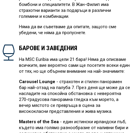
бомбони и специалитети. В Жан-Филип има
страхотни варианти за подаръци в различни
големини и комбинации.
Няма да ви съветваме да опитате, защото сме
убедени, че няма да пропуснете.
БАРОВЕ И ЗАВЕДЕНИЯ
На MSC Euribia има цели 21 бара! Няма да описваме
всичките, вие вероятно сами ще посетите всеки един
от тях, но ще обърнем внимание на най-значимите:
Carousel Lounge
- страхотен и стилен панорамен
бар най-отзад на палуба 7. През деня ще може да се
насладите на спокойна обстановка с невероятна
270-градусова панорамна гледка към морето, а
вечер мястото се превръща в сцена за
висококласни представления и жива музика.
Masters of the Sea
- един истински ирландски пъб,
където има голямо разнообразие от наливни бири и