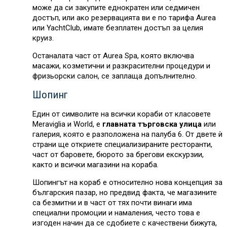
може да си закупите еднократен или седмичен
достъп, или ако резервацията ви е по тарифа Aurea
или YachtClub, имате безплатен достъп за целия
круиз.
Останалата част от Aurea Spa, която включва
масажи, козметични и разкрасителни процедури и
фризьорски салон, се заплаща допълнително.
Шопинг
Един от символите на всички кораби от класовете
Meraviglia и World, е
главната търговска улица
или
галерия, която е разположена на палуба 6. От двете ѝ
страни ще откриете специализираните ресторанти,
част от баровете, бюрото за брегови екскурзии,
както и всички магазини на кораба.
Шопингът на кораб е относително нова концепция за
българския пазар, но предвид факта, че магазините
са безмитни и в част от тях почти винаги има
специални промоции и намаления, често това е
изгоден начин да се сдобиете с качествени бижута,