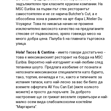
задължителен при класните круизни компании. На
MSC Euribia за първи път стек ресторантът
самостоятелен и не се нарича Butcher's Cut, а е
обособена зона в рамките на арт-бара L'Atelier Du
Voyageur. Това по никакъв начин не променя
изключително високото качество на предлаганите
стекове от първокласно, зряло говеждо месо на
много добра цена. Палуба 6 на главната търговска
улица.
Hola! Tacos & Cantina
- името говори достатъчно -
това е мексиканският ресторант на борда на MSC
Euribia. Вероятно най-изгодният и най-любим след
тепаняки шоуто. Предлага изобилие от познати и
непознати мексикански специалитети като бурито,
тако, тортия, енчилада и т.н., както и типичните за
испания тапаси, като най-лесно за вас би било да
вземете офертата All You Can Eat (яжте колкото
можете) и просто да поръчате. За доброто
настроение ще се грижат веселите сервитьори и най-
малко осем вида слабоалкохолни коктейли
"Маргарита".