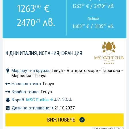
1263
€
1263
€ / 2470
лв.
00
21
00
2470
лв.
Deluxe
21
1603
€ / 3135
лв.
00
20
4 ДНИ ИТАЛИЯ, ИСПАНИЯ, ФРАНЦИЯ
Маршрут на круиза:
Генуа - В открито море - Тарагона -
Марсилия - Генуа
Начална точка:
Генуа
Крайна точка:
Генуа
Кораб:
MSC Euribia ⚜
Дати на отплаване:
21.10.2027
ВИЖ ПОВЕЧЕ