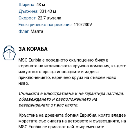
Ширина:
43 м
Дължина:
331.43 м
Скорост:
22.7 възела
Електрическо напрежение:
110/230V
Флаг:
Малта
ЗА КОРАБА
MSC Euribia е поредното скъпоценно бижу в
короната на италианската круизна компания, където
изкуството среща иновациите и издига
приключението, наречено круиз на съвсем ново
ниво.
Снимката е илюстративна и не гарантира изгледа,
обзавеждането и разположението на
резервираната от вас каюта.
Кръстена на древната богиня Еврибия, която владее
моретата със силата на ветровете и съзвездията, на
MSC Euribia се прилагат най-съвременните