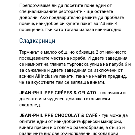
Препоръчваме ви да посетите поне един от
специализираните ресторанти - ще останете
доволни! Ако предварително решите да пробвате
повече, най-добре си купете пакет за 2,3 или 4
посещения, тъй като тогава излиза най-изгодно.
Сладкарници
Терминът е малко общ, но обхваща 2 от най-често
посещаваните места на кораба. И двете заведения
се намират на гланата търговска улица на палуба 6 и
за съжалние и двете заведения са изключени от
всички All Inclusive пакети, така че имайте предвид,
че за вкусотиите там се заплаща винаги.
JEAN-PHILIPPE CRÊPES & GELATO
- палачинки и
джелато или чудесен домашен италиански
сладолед.
JEAN-PHILIPPE CHOCOLAT & CAFÉ
- тук може да
опитате едни от най-добрите френски макарони,
винаги пресни и с голямо разнообразие, а също и
различните видове ръчноправени шоколадови