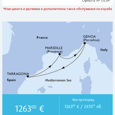
Оферта № UZ6P
*Към цената е дължима и допълнителна такса обслужване на кораба
без прозорец
1263
€
1263
€ / 2470
лв.
00
21
00