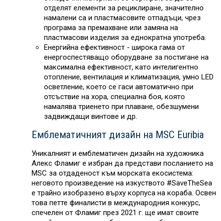
отделят елементи за рециклиране, значително
намалени са и пластмасовите отпадъци, чрез
програма за премахване или замяна на
пластмасови изделия за еднократна употреба.
Енергийна ефективност - широка гама от
енергоспестяващо оборудване за постигане на
максимална ефективност, като интелигентно
отопление, вентилация и климатизация, умно LED
осветление, което се гаси автоматично при
отсъствие на хора, специална боя, която
намалява триенето при плаване, обезшумени
задвиждащи винтове и др.
Емблематичният дизайн на MSC Euribia
Уникалният и емблематичен дизайн на художника
Алекс Фламиг е избран да представи посланието на
MSC за отдаденост към морската екосистема:
неговото произведение на изкуството #SaveTheSea
е трайно изобразено върху корпуса на кораба. Освен
това петте финалисти в международния конкурс,
спечелен от Фламиг през 2021 г. ще имат своите