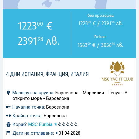
без прозорец
1223
€
1223
€ / 2391
лв.
00
98
00
2391
лв.
Deluxe
98
1563
€ / 3056
лв.
00
96
4 ДНИ ИСПАНИЯ, ФРАНЦИЯ, ИТАЛИЯ
Маршрут на круиза:
Барселона - Марсилия - Генуа - В
открито море - Барселона
Начална точка:
Барселона
Крайна точка:
Барселона
Кораб:
MSC Euribia ⚜
Дати на отплаване:
01.04.2028