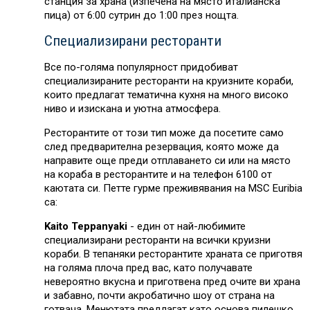
станция за храна (изпечена на място италианска
пица) от 6:00 сутрин до 1:00 през нощта.
Специализирани ресторанти
Все по-голяма популярност придобиват
специализираните ресторанти на круизните кораби,
които предлагат тематична кухня на много високо
ниво и изискана и уютна атмосфера.
Ресторантите от този тип може да посетите само
след предварителна резервация, която може да
направите още преди отплаването си или на място
на кораба в ресторантите и на телефон 6100 от
каютата си. Петте гурме преживявания на MSC Euribia
са:
Kaito Teppanyaki
- един от най-любимите
специализирани ресторанти на всички круизни
кораби. В тепаняки ресторантите храната се приготвя
на голяма плоча пред вас, като получавате
невероятно вкусна и приготвена пред очите ви храна
и забавно, почти акробатично шоу от страна на
готвача. Менютата предлагат като основа пилешко