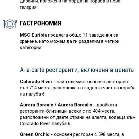
дизайни, изложени на борда на кораба в нова
галерия.
ГАСТРОНОМИЯ
MSC Euribia
предлага общо 11 заведения за
хранене, като можем да ги разделим в четири
категории:
A-la-carte ресторанти, включени в цената
Colorado River
- най-големият основен ресторант
със 714 места, разположен в задната част на кораба
на палуба 6.
Aurora Boreale / Aurora Borealis
- двойката
ресторанти-близнаци, всеки с по 404 места,
разположени от двете страни на алеята, водеща към
Colorado River, палуба 6.
Green Orchid
- основен ресторан с 598 места, в