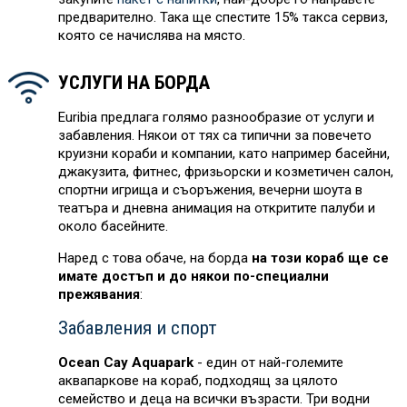
предварително. Така ще спестите 15% такса сервиз,
която се начислява на място.
УСЛУГИ НА БОРДА
Euribia предлага голямо разнообразие от услуги и
забавления. Някои от тях са типични за повечето
круизни кораби и компании, като например басейни,
джакузита, фитнес, фризьорски и козметичен салон,
спортни игрища и съоръжения, вечерни шоута в
театъра и дневна анимация на откритите палуби и
около басейните.
Наред с това обаче, на борда
на този кораб ще се
имате достъп и до някои по-специални
прежявания
:
Забавления и спорт
Ocean Cay Aquapark
- един от най-големите
аквапаркове на кораб, подходящ за цялото
семейство и деца на всички възрасти. Три водни