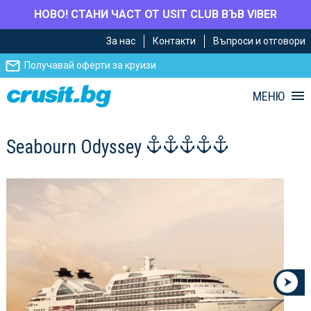
НОВО! СТАНИ ЧАСТ ОТ USIT CLUB ВЪВ VIBER
Премини
Премини
За нас
Контакти
Въпроси и отговори
към
към
главното
Навигацията
Получавай оферти за круизи
съдържание
МЕНЮ
Seabourn Odyssey