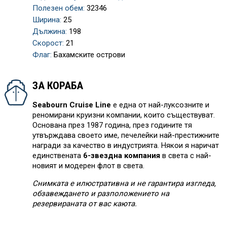
Полезен обем:
32346
Ширина:
25
Дължина:
198
Скорост:
21
Флаг:
Бахамските острови
ЗА КОРАБА
Seabourn Cruise Line
е една от най-луксозните и
реномирани круизни компании, които съществуват.
Основана през 1987 година, през годините тя
утвърждава своето име, печелейки най-престижните
награди за качество в индустрията. Някои я наричат
единствената
6-звездна компания
в света с най-
новият и модерен флот в света.
Снимката е илюстративна и не гарантира изгледа,
обзавеждането и разположението на
резервираната от вас каюта.