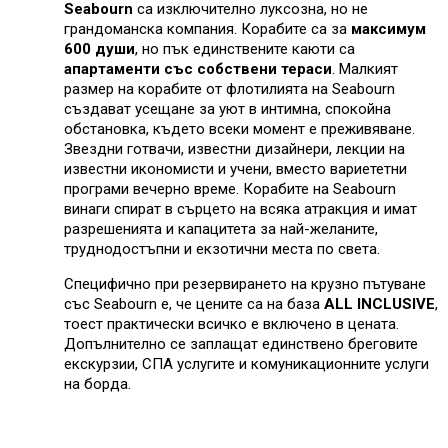
Seabourn
са изключително луксозна, но не
грандоманска компания. Корабите са за
максимум
600 души
, но пък единствените каюти са
апартаменти със собствени тераси
. Малкият
размер на корабите от флотилията на Seabourn
създават усещане за уют в интимна, спокойна
обстановка, където всеки момент е преживяване.
Звездни готвачи, известни дизайнери, лекции на
известни икономисти и учени, вместо вариететни
програми вечерно време. Корабите на Seabourn
винаги спират в сърцето на всяка атракция и имат
разрешенията и капацитета за най-желаните,
труднодостъпни и екзотични места по света.
Специфично при резервирането на крузно пътуване
със Seabourn е, че цените са на база
ALL INCLUSIVE
,
тоест практически всичко е включено в цената.
Допълнително се заплащат единствено бреговите
екскурзии, СПА услугите и комуникационните услуги
на борда.