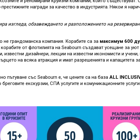
уксозните и реномирани круизни компании, които съществуват. О
-престижните награди за качество в индустрията. Някои я нари
ира изгледа, обзавеждането и разположението на резервирана
о не грандоманска компания. Корабите са за
максимум 600 д
а корабите от флотилията на Seabourn създават усещане за уют
, известни дизайнери, лекции на известни икономисти и учени,
сърцето на всяка атракция и имат разрешенията и капацитета з
о пътуване със Seabourn е, че цените са на база
ALL INCLUSI
бреговите екскурзии, СПА услугите и комуникационните услуги