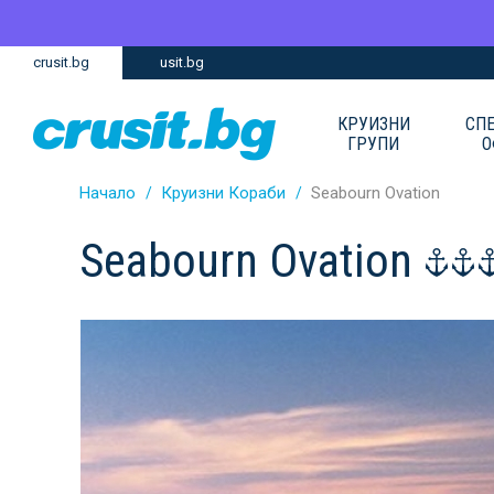
Премини
Премини
crusit.bg
usit.bg
към
към
главното
Навигацията
съдържание
КРУИЗНИ
СП
ГРУПИ
О
Начало
Круизни Кораби
Seabourn Ovation
Seabourn Ovation