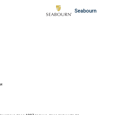
Seabourn
ви