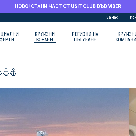
НОВО! СТАНИ ЧАСТ ОТ USIT CLUB ВЪВ VIBER
За нас
Ко
ЕЦИАЛНИ
КРУИЗНИ
РЕГИОНИ НА
КРУИЗН
ФЕРТИ
КОРАБИ
ПЪТУВАНЕ
КОМПАН