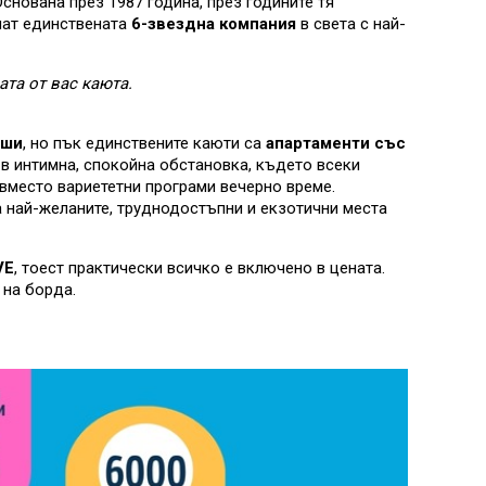
снована през 1987 година, през годините тя
чат единствената
6-звездна компания
в света с най-
та от вас каюта.
уши
, но пък единствените каюти са
апартаменти със
 в интимна, спокойна обстановка, където всеки
 вместо вариететни програми вечерно време.
а най-желаните, труднодостъпни и екзотични места
VE
, тоест практически всичко е включено в цената.
 на борда.