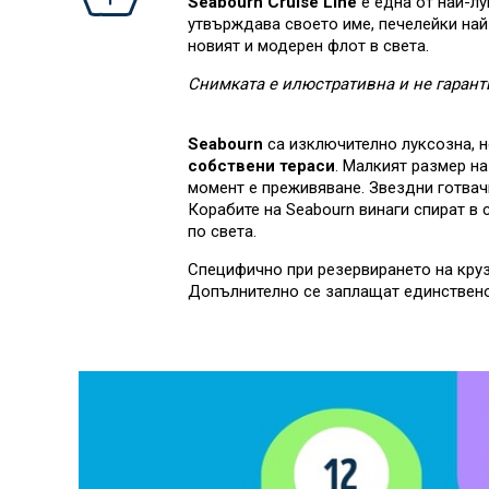
Seabourn Cruise Line
е една от най-л
утвърждава своето име, печелейки най
новият и модерен флот в света.
Снимката е илюстративна и не гарант
Seabourn
са изключително луксозна, н
собствени тераси
. Малкият размер н
момент е преживяване. Звездни готвачи
Корабите на Seabourn винаги спират в 
по света.
Специфично при резервирането на крузн
Допълнително се заплащат единствено 