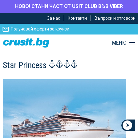
НОВО! СТАНИ ЧАСТ ОТ USIT CLUB ВЪВ VIBER
Премини
Премини
За нас
Контакти
Въпроси и отговори
към
към
главното
Навигацията
Получавай оферти за круизи
съдържание
МЕНЮ
Star Princess