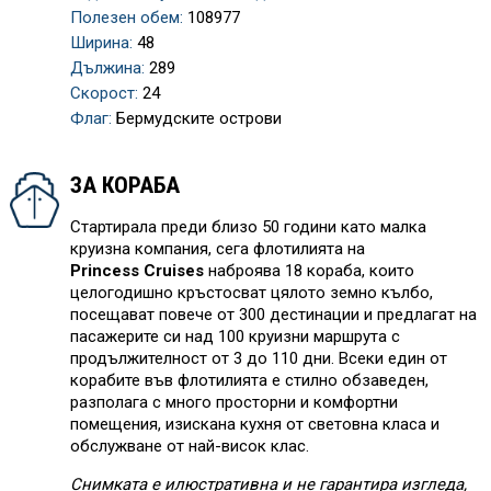
Полезен обем:
108977
Ширина:
48
Дължина:
289
Скорост:
24
Флаг:
Бермудските острови
ЗА КОРАБА
Стартирала преди близо 50 години като малка
круизна компания, сега флотилията на
Princess
Cruises
наброява 18 кораба, които
целогодишно кръстосват цялото земно кълбо,
посещават повече от 300 дестинации и предлагат на
пасажерите си над 100 круизни маршрута с
продължителност от 3 до 110 дни. Всеки един от
корабите във флотилията е стилно обзаведен,
разполага с много просторни и комфортни
помещения, изискана кухня от световна класа и
обслужване от най-висок клас.
Снимката е илюстративна и не гарантира изгледа,