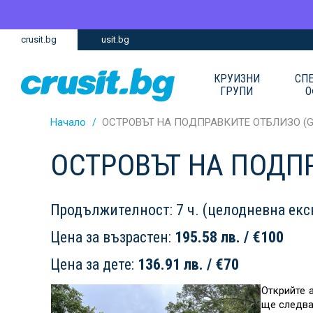
Премини
Премини
crusit.bg
usit.bg
към
към
главното
Навигацията
съдържание
КРУИЗНИ
СП
ГРУПИ
О
Начало
ОСТРОВЪТ НА ПОДПРАВКИТЕ ОТБЛИЗО (G
ОСТРОВЪТ НА ПОДПР
Продължителност: 7 ч. (целодневна екс
Цена за възрастен:
195.58 лв. / €100
Цена за дете:
136.91 лв. / €70
Открийте 
ще следва