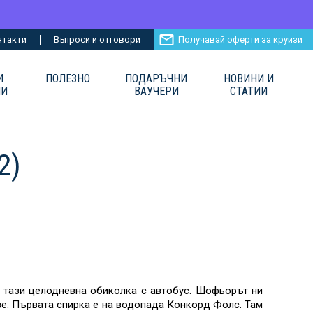
нтакти
Въпроси и отговори
Получавай оферти за круизи
И
ПОЛЕЗНО
ПОДАРЪЧНИ
НОВИНИ И
ИИ
ВАУЧЕРИ
СТАТИИ
2)
а тази целодневна обиколка с автобус. Шофьорът ни
е. Първата спирка е на водопада Конкорд Фолс. Там