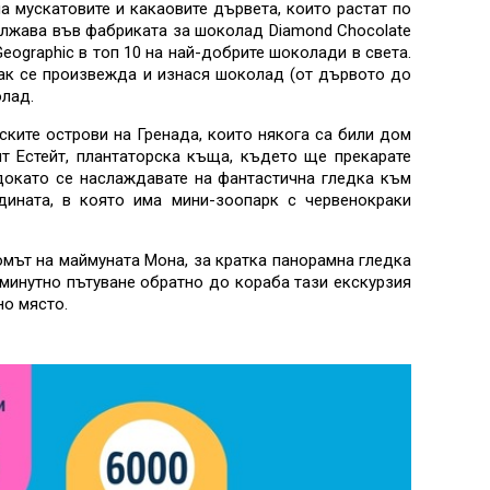
а мускатовите и какаовите дървета, които растат по
ължава във фабриката за шоколад Diamond Chocolate
eographic в топ 10 на най-добрите шоколади в света.
как се произвежда и изнася шоколад (от дървото до
олад.
ките острови на Гренада, които някога са били дом
нт Естейт, плантаторска къща, където ще прекарате
 докато се наслаждавате на фантастична гледка към
дината, в която има мини-зоопарк с червенокраки
домът на маймуната Мона, за кратка панорамна гледка
-минутно пътуване обратно до кораба тази екскурзия
но място.