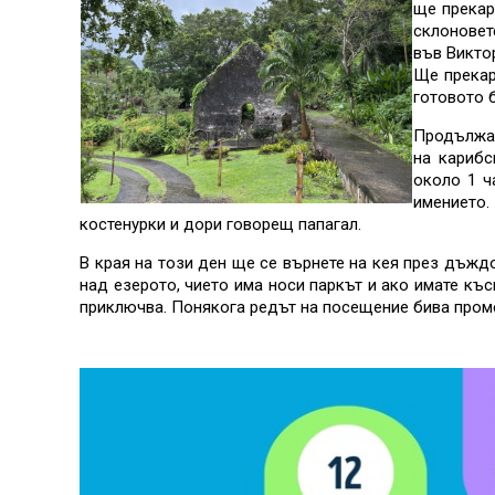
ще прекар
склоновет
във Викто
Ще прекар
готовото 
Продължав
на карибс
около 1 ч
имението.
костенурки и дори говорещ папагал.
В края на този ден ще се върнете на кея през дъждо
над езерото, чието има носи паркът и ако имате къ
приключва. Понякога редът на посещение бива промен