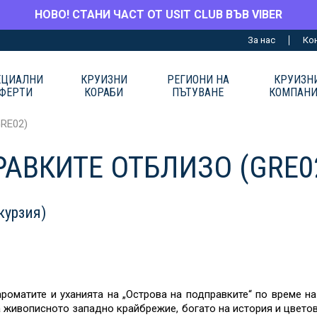
НОВО! СТАНИ ЧАСТ ОТ USIT CLUB ВЪВ VIBER
За нас
Ко
ЕЦИАЛНИ
КРУИЗНИ
РЕГИОНИ НА
КРУИЗН
ФЕРТИ
КОРАБИ
ПЪТУВАНЕ
КОМПАН
RE02)
АВКИТЕ ОТБЛИЗО (GRE0
курзия)
ароматите и уханията на „Острова на подправките“ по време н
 живописното западно крайбрежие, богато на история и цветов