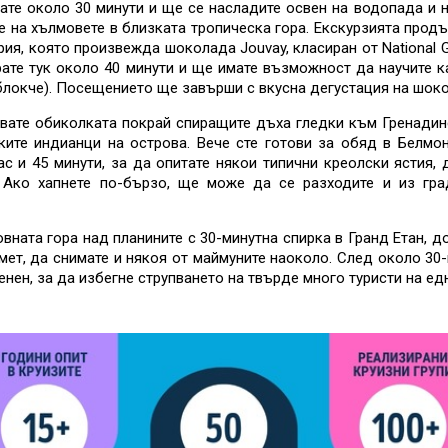
ате около 30 минути и ще се насладите освен на водопада и н
е на хълмовете в близката тропическа гора. Екскурзията прод
рия, която произвежда шоколада Jouvay, класиран от National G
ате тук около 40 минути и ще имате възможност да научите 
блокче). Посещението ще завърши с вкусна дегустация на шок
ате обиколката покрай спиращите дъха гледки към Гренадинс
ките индианци на острова. Вече сте готови за обяд в Белмо
ас и 45 минути, за да опитате някои типични креолски ястия,
 Ако хапнете по-бързо, ще може да се разходите и из гра
вната гора над планините с 30-минутна спирка в Гранд Етан, 
смет, да снимате и някоя от маймуните наоколо. След около 30
ен, за да избегне струпването на твърде много туристи на ед