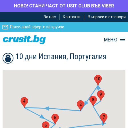
НОВО! СТАНИ ЧАСТ ОТ USIT CLUB ВЪВ VIBER
Премини
Премини
За нас
Контакти
Въпроси и отговори
към
към
главното
Навигацията
Получавай оферти за круизи
съдържание
МЕНЮ
10 дни Испания, Португалия
10
1
9
8
3
4
2
7
5
6