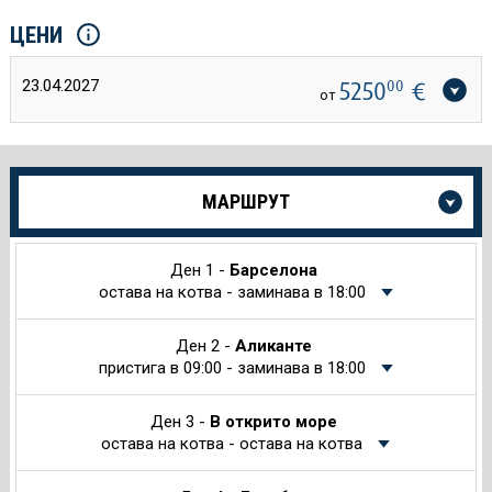
ЦЕНИ
23.04.2027
5250
00
€
от
Още
МАРШРУТ
информация
за
Круиза
Ден 1 -
Барселона
остава на котва - заминава в 18:00
Ден 2 -
Аликанте
пристига в 09:00 - заминава в 18:00
Ден 3 -
В открито море
остава на котва - остава на котва