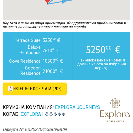
Картата е само за обща ориентация. Координатите са приблизителни и
не целят да покажат точната локация на кораба.
5250
€
00
Terrace Suite
5250
€
00
Deluxe
7610
€
00
Penthouse
10500
€
00
Най-ниска цена на човек в
Cove Residence
двойна каюта за избрания
Cocoon
период
21000
€
00
Residence
ИЗТЕГЛЕТЕ ОФЕРТАТА (PDF)
КРУИЗНА КОМПАНИЯ:
EXPLORA JOURNEYS
КОРАБ:
EXPLORA I
Оферта № EX20270423BCNBCN