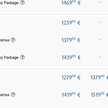
1469
€
00
-
sy Package
1239
€
00
-
1379
€
00
-
апитки
1439
€
00
-
sy Package
1279
€
1379
00
00
1419
€
1519
00
00
апитки