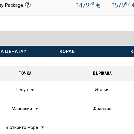
1479
€
1579
00
00
sy Package
А ЦЕНАТА?
КОРАБ
К
ТОЧКА
ДЪРЖАВА
Генуа
Италия
Марсилия
Франция
В открито море