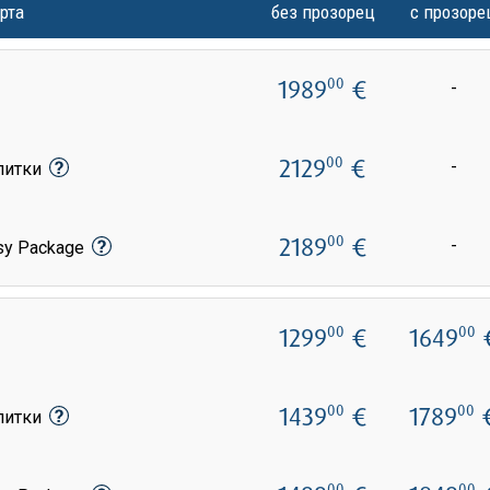
рта
без прозорец
с прозоре
1989
€
00
-
2129
€
00
-
апитки
2189
€
00
-
sy Package
1299
€
1649
00
00
1439
€
1789
00
00
апитки
00
00