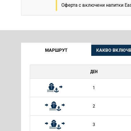
Оферта с включени напитки Ea
Още
МАРШРУТ
КАКВО ВКЛЮЧВ
информация
за
ДЕН
Круиза
1
2
3