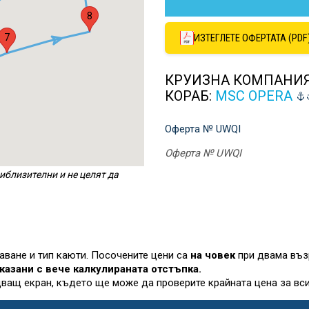
8
7
ИЗТЕГЛЕТЕ ОФЕРТАТА (PDF
КРУИЗНА КОМПАНИ
КОРАБ:
MSC OPERA
Оферта № UWQI
Оферта № UWQI
иблизителни и не целят да
лаване и тип каюти. Посочените цени са
на човек
при двама въз
казани с вече калкулираната отстъпка.
дващ екран, където ще може да проверите крайната цена за вси