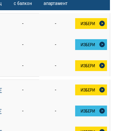
ц
с балкон
апартамент
-
-
ИЗБЕРИ
-
-
ИЗБЕРИ
-
-
ИЗБЕРИ
€
-
-
ИЗБЕРИ
€
-
-
ИЗБЕРИ