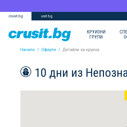
Премини
Премини
crusit.bg
usit.bg
към
към
главното
Навигацията
съдържание
КРУИЗНИ
СП
ГРУПИ
О
Начало
Оферти
Детайли за круиза
10 дни из Непозн