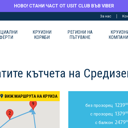
НОВО! СТАНИ ЧАСТ ОТ USIT CLUB ВЪВ VIBER
За нас
Ко
ЕЦИАЛНИ
КРУИЗНИ
РЕГИОНИ НА
КРУИЗН
ФЕРТИ
КОРАБИ
ПЪТУВАНЕ
КОМПАН
атите кътчета на Средиз
ВИЖ МАРШРУТА НА КРУИЗА
1
9
1239
00
без прозорец
1379
00
2
с прозорец
2479
0
с балкон