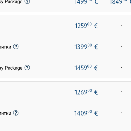
1499
€
1849
sy Package
1259
€
00
-
1399
€
00
-
апитки
1459
€
00
-
sy Package
1269
€
00
-
1409
€
00
-
апитки