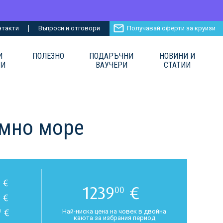
нтакти
Въпроси и отговори
Получавай оферти за круизи
И
ПОЛЕЗНО
ПОДАРЪЧНИ
НОВИНИ И
ИИ
ВАУЧЕРИ
СТАТИИ
емно море
€
1239
€
00
€
€
Най-ниска цена на човек в двойна
0
каюта за избрания период