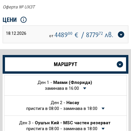
Оферта № UX3T
ЦЕНИ
18.12.2026
4489
00
€
/ 8779
72
лв.
от
Още
МАРШРУТ
информация
за
Круиза
Ден 1 -
Маями (Флорида)
заминава в 16:00
Ден 2 -
Насау
пристига в 08:00 - заминава в 18:00
Ден 3 -
Оушън Кий - MSC частен резерват
пристига в 08:00 - заминава в 18:00