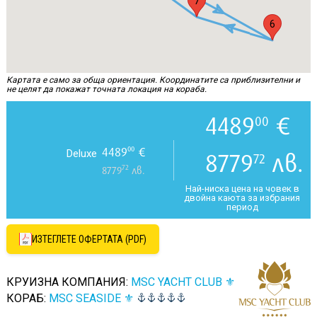
7
6
Картата е само за обща ориентация. Координатите са приблизителни и
не целят да покажат точната локация на кораба.
4489
€
00
4489
€
00
Deluxe
8779
лв.
72
72
8779
лв.
Най-ниска цена на човек в
двойна каюта за избрания
период
ИЗТЕГЛЕТЕ ОФЕРТАТА (PDF)
КРУИЗНА КОМПАНИЯ:
MSC YACHT CLUB ⚜
КОРАБ:
MSC SEASIDE ⚜