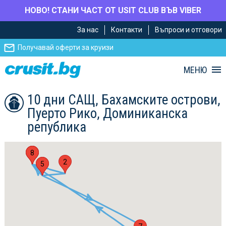
НОВО! СТАНИ ЧАСТ ОТ USIT CLUB ВЪВ VIBER
Премини
Премини
За нас
Контакти
Въпроси и отговори
към
към
главното
Навигацията
Получавай оферти за круизи
съдържание
МЕНЮ
10 дни САЩ, Бахамските острови,
Пуерто Рико, Доминиканска
република
1
4
8
2
3
5