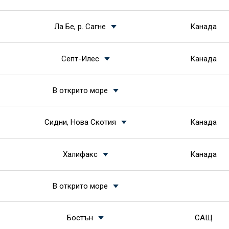
Ла Бе, р. Сагне
Канада
Септ-Илес
Канада
В открито море
Сидни, Нова Скотия
Канада
Халифакс
Канада
В открито море
Бостън
САЩ