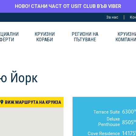
НОВО! СТАНИ ЧАСТ ОТ USIT CLUB ВЪВ VIBER
За нас
Ко
ЕЦИАЛНИ
КРУИЗНИ
РЕГИОНИ НА
КРУИЗН
ФЕРТИ
КОРАБИ
ПЪТУВАНЕ
КОМПАН
Ню Йорк
ВИЖ МАРШРУТА НА КРУИЗА
6300
0
Terrace Suite
Deluxe
8505
0
Penthouse
14175
Cove Residence