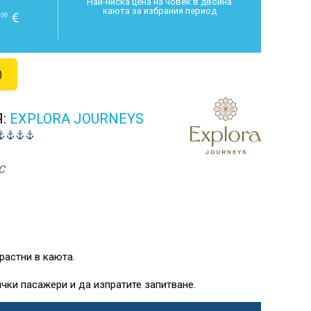
Най-ниска цена на човек в двойна
каюта за избрания период
0
€
00
)
Я:
EXPLORA JOURNEYS
C
растни в каюта.
чки пасажери и да изпратите запитване.