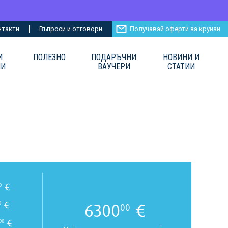
нтакти
Въпроси и отговори
Получавай оферти за круизи
И
ПОЛЕЗНО
ПОДАРЪЧНИ
НОВИНИ И
ИИ
ВАУЧЕРИ
СТАТИИ
€
0
€
6300
€
0
00
€
00