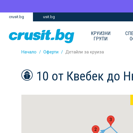
Премини
Премини
crusit.bg
usit.bg
към
към
главното
Навигацията
съдържание
КРУИЗНИ
СП
ГРУПИ
О
Начало
Оферти
Детайли за круиза
10 от Квебек до 
3
2