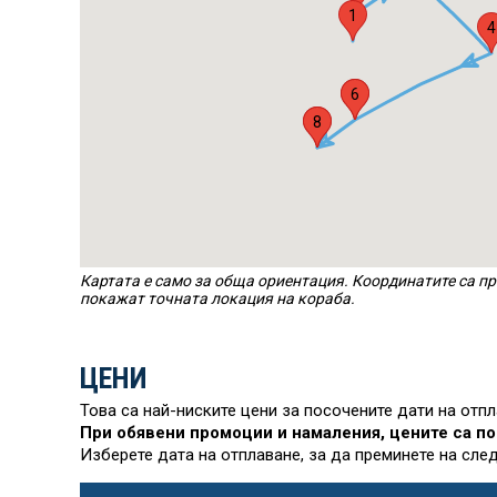
1
4
5
6
7
8
Картата е само за обща ориентация. Координатите са пр
покажат точната локация на кораба.
ЦЕНИ
Това са най-ниските цени за посочените дати на отп
При обявени промоции и намаления, цените са по
Изберете дата на отплаване, за да преминете на сле