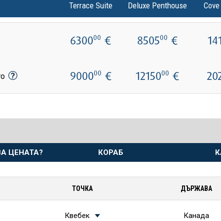
Terrace Suite
Deluxe Penthouse
Cove
6300
€
8505
€
14
00
00
9000
€
12150
€
20
00
00
то
А ЦЕНАТА?
КОРАБ
К
ТОЧКА
ДЪРЖАВА
Квебек
Канада