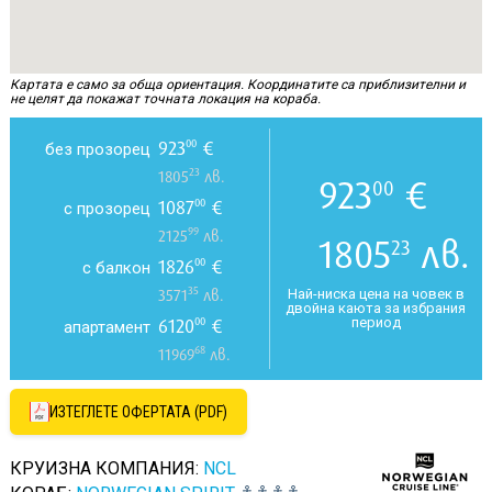
Картата е само за обща ориентация. Координатите са приблизителни и
не целят да покажат точната локация на кораба.
923
€
00
без прозорец
23
1805
лв.
923
€
00
1087
€
00
с прозорец
99
2125
лв.
1805
лв.
23
1826
€
00
с балкон
35
Най-ниска цена на човек в
3571
лв.
двойна каюта за избрания
период
6120
€
00
апартамент
68
11969
лв.
ИЗТЕГЛЕТЕ ОФЕРТАТА (PDF)
КРУИЗНА КОМПАНИЯ:
NCL