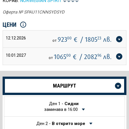
КОРАБ:
NORWEGIAN SPIRIT
Оферта № SPAU11CNNSYDSYD
ЦЕНИ
12.12.2026
923
00
€
/ 1805
23
лв.
от
10.01.2027
1065
00
€
/ 2082
96
лв.
от
Още
МАРШРУТ
информация
за
Круиза
Ден 1 -
Сидни
заминава в 16:00
Ден 2 -
В открито море