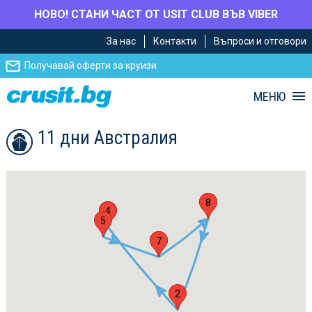
НОВО! СТАНИ ЧАСТ ОТ USIT CLUB ВЪВ VIBER
Премини
Премини
За нас
Контакти
Въпроси и отговори
към
към
главното
Навигацията
Получавай оферти за круизи
съдържание
МЕНЮ
11 дни Австралия
1
8
3
4
5
6
7
2