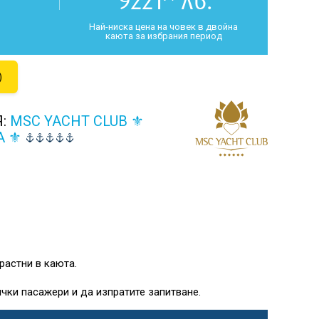
9221
лв.
Най-ниска цена на човек в двойна
каюта за избрания период
)
Я:
MSC YACHT CLUB ⚜
A ⚜
растни в каюта.
чки пасажери и да изпратите запитване.