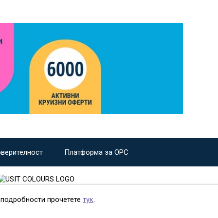
оверителност
Платформа за ОРС
е подробности прочетете
тук
.