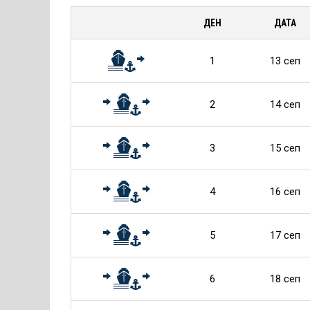
за
ДЕН
ДАТА
Круиза
1
13 сеп
2
14 сеп
3
15 сеп
4
16 сеп
5
17 сеп
6
18 сеп