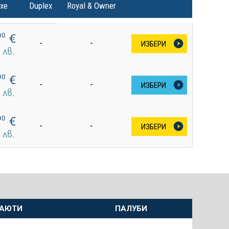
xe
Duplex
Royal & Owner
€
00
-
-
ИЗБЕРИ
лв.
€
00
-
-
ИЗБЕРИ
лв.
€
00
-
-
ИЗБЕРИ
лв.
АЮТИ
ПАЛУБИ