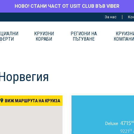
НОВО! СТАНИ ЧАСТ ОТ USIT CLUB ВЪВ VIBER
За нас
Ко
ЕЦИАЛНИ
КРУИЗНИ
РЕГИОНИ НА
КРУИЗН
ФЕРТИ
КОРАБИ
ПЪТУВАНЕ
КОМПАН
 Норвегия
ВИЖ МАРШРУТА НА КРУИЗА
4715
00
Deluxe
74
9221