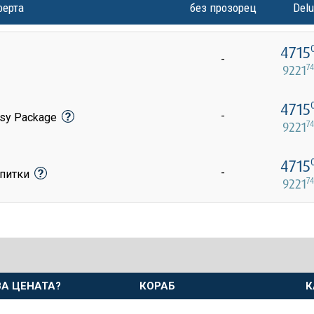
ферта
без прозорец
Delu
4715
-
74
9221
4715
-
asy Package
74
9221
4715
-
апитки
74
9221
А ЦЕНАТА?
КОРАБ
К