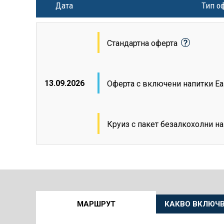
Дата
Тип о
Стандартна оферта
13.09.2026
Оферта с включени напитки E
Круиз с пакет безалкохолни н
Още
МАРШРУТ
КАКВО ВКЛЮЧВ
информация