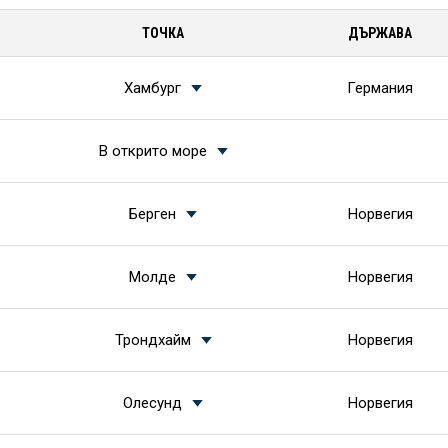
ТОЧКА
ДЪРЖАВА
Хамбург
Германия
В открито море
Берген
Норвегия
Молде
Норвегия
Трондхайм
Норвегия
Олесунд
Норвегия