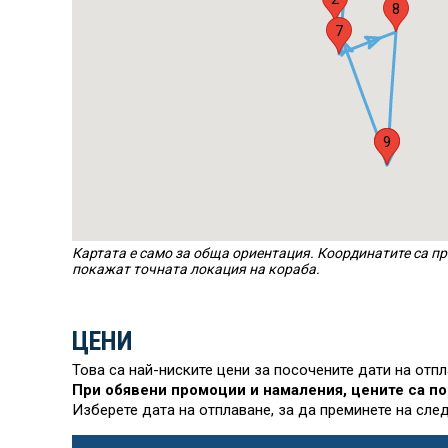
8
7
1
9
Картата е само за обща ориентация. Координатите са пр
покажат точната локация на кораба.
ЦЕНИ
Това са най-ниските цени за посочените дати на отп
При обявени промоции и намаления, цените са по
Изберете дата на отплаване, за да преминете на сле