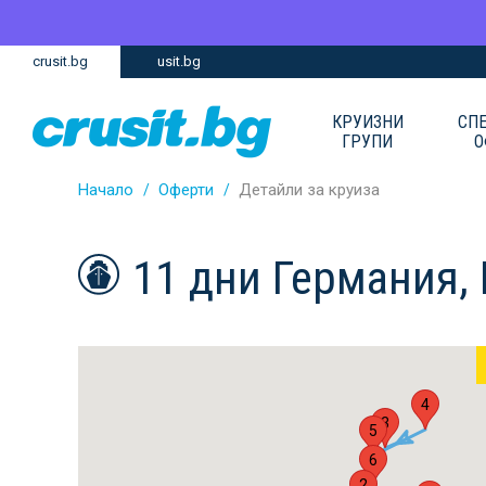
Премини
Премини
crusit.bg
usit.bg
към
към
главното
Навигацията
съдържание
КРУИЗНИ
СП
ГРУПИ
О
Начало
Оферти
Детайли за круиза
11 дни Германия,
4
3
5
6
2