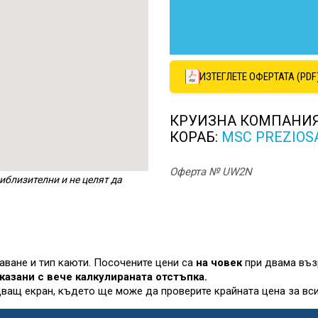
ИЗТЕГЛЕТЕ ОФЕРТАТА (PDF
КРУИЗНА КОМПАНИ
КОРАБ:
MSC PREZIOS
Оферта № UW2N
иблизителни и не целят да
лаване и тип каюти. Посочените цени са
на човек
при двама въз
казани с вече калкулираната отстъпка.
дващ екран, където ще може да проверите крайната цена за вси