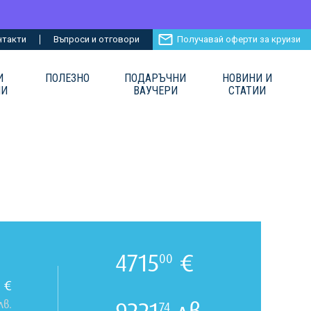
нтакти
Въпроси и отговори
Получавай оферти за круизи
И
ПОЛЕЗНО
ПОДАРЪЧНИ
НОВИНИ И
ИИ
ВАУЧЕРИ
СТАТИИ
4715
€
00
€
лв.
74