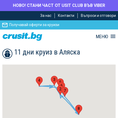
НОВО! СТАНИ ЧАСТ ОТ USIT CLUB ВЪВ VIBER
Премини
Премини
За нас
Контакти
Въпроси и отговори
към
към
главното
Навигацията
Получавай оферти за круизи
съдържание
МЕНЮ
11 дни круиз в Аляска
3
4
5
6
2
7
1
8