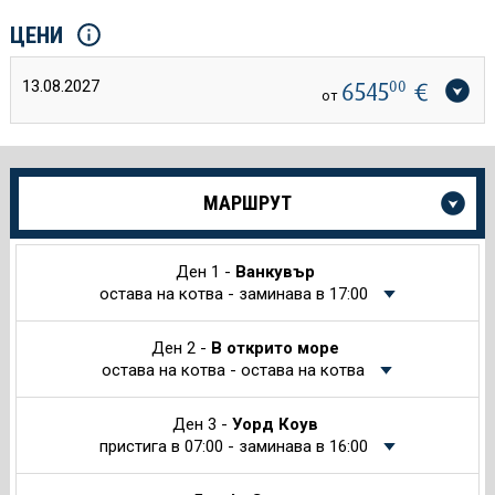
ЦЕНИ
13.08.2027
6545
00
€
от
Още
МАРШРУТ
информация
за
Круиза
Ден 1 -
Ванкувър
остава на котва - заминава в 17:00
Ден 2 -
В открито море
остава на котва - остава на котва
Ден 3 -
Уорд Коув
пристига в 07:00 - заминава в 16:00