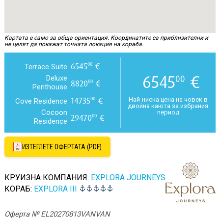
Картата е само за обща ориентация. Координатите са приблизителни и
не целят да покажат точната локация на кораба.
6545
€
00
Terrace Suite
6545
€
00
Deluxe
8820
€
00
Penthouse
14735
€
00
Най-ниска цена на човек в
Cove Residence
двойна каюта за избрания
Cocoon
период
29470
€
00
Residence
ИЗТЕГЛЕТЕ ОФЕРТАТА (PDF)
КРУИЗНА КОМПАНИЯ:
EXPLORA JOURNEYS
КОРАБ:
EXPLORA III
Оферта № EL20270813VANVAN