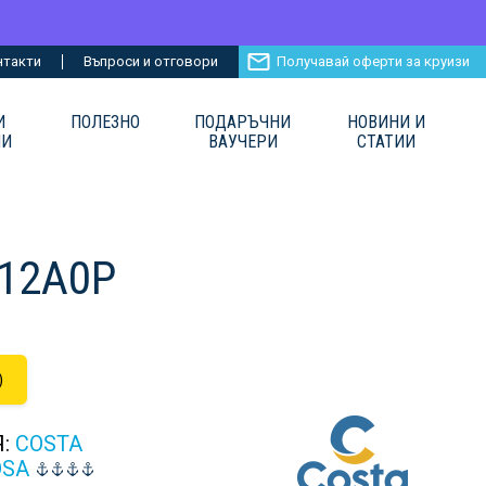
нтакти
Въпроси и отговори
Получавай оферти за круизи
И
ПОЛЕЗНО
ПОДАРЪЧНИ
НОВИНИ И
ИИ
ВАУЧЕРИ
СТАТИИ
M12A0P
)
Я:
COSTA
OSA