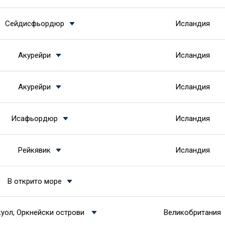
Сейдисфьордюр
Исландия
Акурейри
Исландия
Акурейри
Исландия
Исафьордюр
Исландия
Рейкявик
Исландия
В открито море
уол, Оркнейски острови
Великобритания