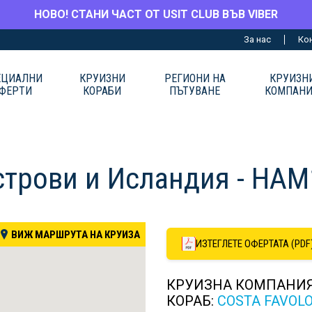
НОВО! СТАНИ ЧАСТ ОТ USIT CLUB ВЪВ VIBER
За нас
Ко
ЕЦИАЛНИ
КРУИЗНИ
РЕГИОНИ НА
КРУИЗН
ФЕРТИ
КОРАБИ
ПЪТУВАНЕ
КОМПАН
строви и Исландия - HA
ВИЖ МАРШРУТА НА КРУИЗА
ИЗТЕГЛЕТЕ ОФЕРТАТА (PDF
КРУИЗНА КОМПАНИ
КОРАБ:
COSTA FAVOL