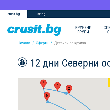
Премини
Премини
crusit.bg
usit.bg
към
към
главното
Навигацията
съдържание
КРУИЗНИ
СП
ГРУПИ
О
Начало
Оферти
Детайли за круиза
12 дни Северни о
5
3
4
2
6