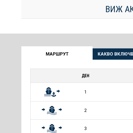
ВИЖ А
Още
МАРШРУТ
КАКВО ВКЛЮЧВ
информация
за
ДЕН
Круиза
1
2
3