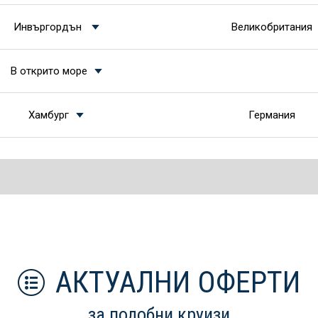
Инвъргордън
Великобритания
В открито море
Хамбург
Германия
АКТУАЛНИ ОФЕРТИ
за подобни круизи