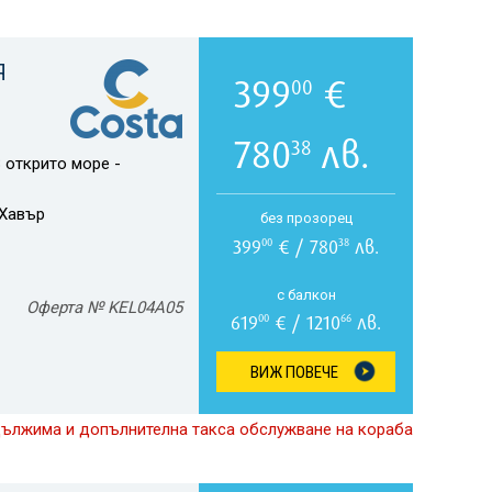
Я
399
€
00
780
лв.
38
 открито море -
Хавър
без прозорец
399
€ / 780
лв.
00
38
с балкон
Оферта № KEL04A05
619
€ / 1210
лв.
00
66
ВИЖ ПОВЕЧЕ
дължима и допълнителна такса обслужване на кораба