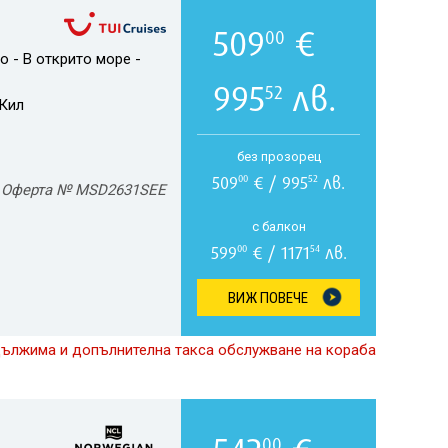
509
€
00
о - В открито море -
995
лв.
52
Кил
без прозорец
509
€ / 995
лв.
00
52
Оферта № MSD2631SEE
с балкон
599
€ / 1171
лв.
00
54
ВИЖ ПОВЕЧЕ
дължима и допълнителна такса обслужване на кораба
00