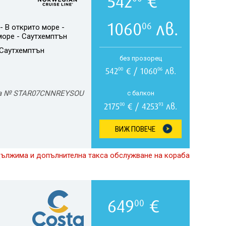
542
€
1060
лв.
06
 В открито море -
море - Саутхемптън
Саутхемптън
без прозорец
542
€ / 1060
лв.
00
06
а № STAR07CNNREYSOU
с балкон
2175
€ / 4253
лв.
00
93
ВИЖ ПОВЕЧЕ
дължима и допълнителна такса обслужване на кораба
649
€
00