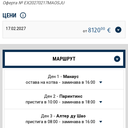
Оферта № EX20270217MAOSJU
ЦЕНИ
17.02.2027
8120
00
€
от
Още
МАРШРУТ
информация
за
Круиза
Ден 1 -
Манаус
остава на котва - заминава в 16:00
Ден 2 -
Паринтинс
пристига в 10:00 - заминава в 18:00
Ден 3 -
Алтер ду Шао
пристига в 08:00 - заминава в 16:00