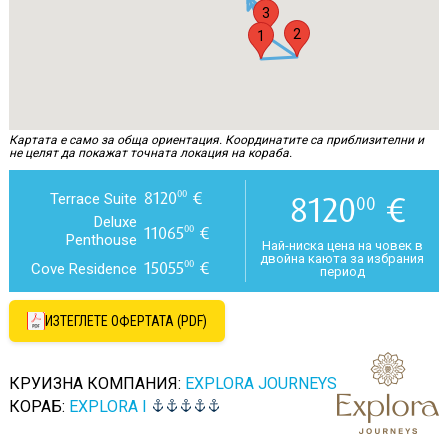
3
2
1
Картата е само за обща ориентация. Координатите са приблизителни и
не целят да покажат точната локация на кораба.
8120
€
00
8120
€
Terrace Suite
00
Deluxe
11065
€
00
Penthouse
Най-ниска цена на човек в
двойна каюта за избрания
15055
€
00
Cove Residence
период
ИЗТЕГЛЕТЕ ОФЕРТАТА (PDF)
КРУИЗНА КОМПАНИЯ:
EXPLORA JOURNEYS
КОРАБ:
EXPLORA I