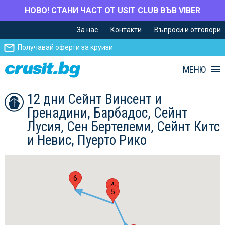
НОВО! СТАНИ ЧАСТ ОТ USIT CLUB ВЪВ VIBER
Премини
Премини
За нас
Контакти
Въпроси и отговори
към
към
главното
Навигацията
Получавай оферти за круизи
съдържание
МЕНЮ
12 дни Сейнт Винсент и
Гренадини, Барбадос, Сейнт
Лусия, Сен Бертелеми, Сейнт Китс
и Невис, Пуерто Рико
6
4
5