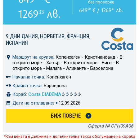
без прозорец
649
€ / 1269
лв.
00
33
1269
лв.
33
9 ДНИ ДАНИЯ, НОРВЕГИЯ, ФРАНЦИЯ,
ИСПАНИЯ
Маршрут на круиза:
Копенхаген - Кристиансанд - В
открито море - Хавър - В открито море - Виго - В
открито море - Малага - Аликанте - Барселона
Начална точка:
Копенхаген
Крайна точка:
Барселона
Кораб:
Costa DIADEMA
Дати на отплаване:
12.09.2026
ВИЖ ПОВЕЧЕ
Оферта № CPH09A06
*Към цената е дължима и допълнителна такса обслужване на кораба