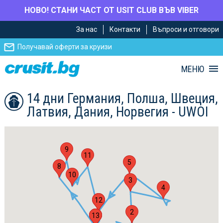
НОВО! СТАНИ ЧАСТ ОТ USIT CLUB ВЪВ VIBER
Премини
Премини
За нас
Контакти
Въпроси и отговори
към
към
главното
Навигацията
Получавай оферти за круизи
съдържание
МЕНЮ
14 дни Германия, Полша, Швеция,
Латвия, Дания, Норвегия - UWOI
9
11
5
8
10
3
4
12
6
2
13
1
7