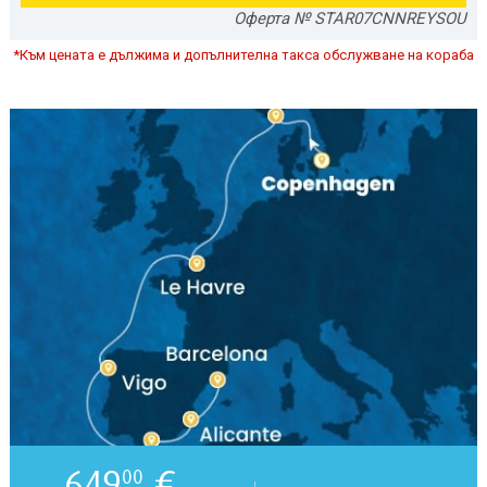
Оферта № STAR07CNNREYSOU
*Към цената е дължима и допълнителна такса обслужване на кораба
649
€
00