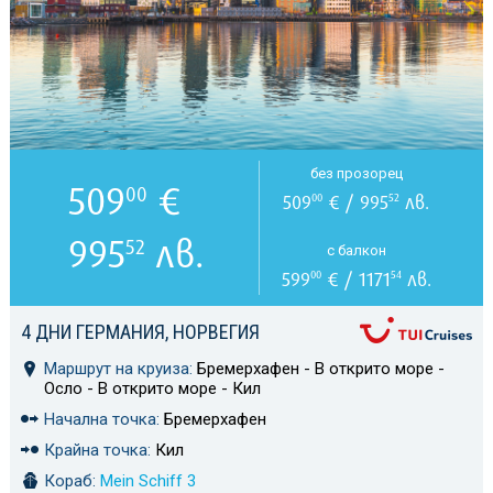
без прозорец
509
€
00
509
€ / 995
лв.
00
52
995
лв.
52
с балкон
599
€ / 1171
лв.
00
54
4 ДНИ ГЕРМАНИЯ, НОРВЕГИЯ
Маршрут на круиза:
Бремерхафен - В открито море -
Осло - В открито море - Кил
Начална точка:
Бремерхафен
Крайна точка:
Кил
Кораб:
Mein Schiff 3