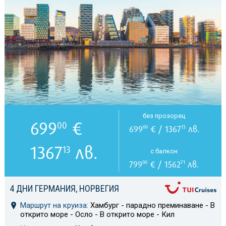
без прозорец
699
€
00
699
€ / 1367
лв.
00
13
1367
лв.
13
с балкон
799
€ / 1562
лв.
00
71
4 ДНИ ГЕРМАНИЯ, НОРВЕГИЯ
Маршрут на круиза:
Хамбург - парадно преминаване - В
открито море - Осло - В открито море - Кил