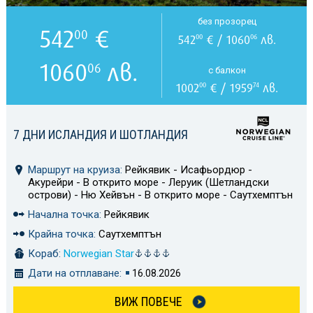
без прозорец
542
€
00
542
€ / 1060
лв.
00
06
1060
лв.
06
с балкон
1002
€ / 1959
лв.
00
74
7 ДНИ ИСЛАНДИЯ И ШОТЛАНДИЯ
Маршрут на круиза:
Рейкявик - Исафьордюр -
Акурейри - В открито море - Леруик (Шетландски
острови) - Ню Хейвън - В открито море - Саутхемптън
Начална точка:
Рейкявик
Крайна точка:
Саутхемптън
Кораб:
Norwegian Star
Дати на отплаване:
16.08.2026
ВИЖ ПОВЕЧЕ