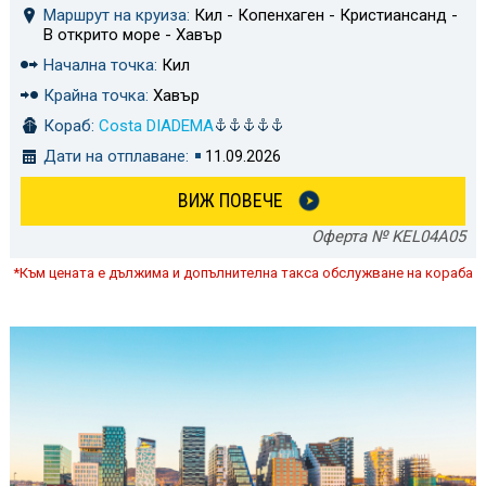
Маршрут на круиза:
Кил - Копенхаген - Кристиансанд -
В открито море - Хавър
Начална точка:
Кил
Крайна точка:
Хавър
Кораб:
Costa DIADEMA
Дати на отплаване:
11.09.2026
ВИЖ ПОВЕЧЕ
Оферта № KEL04A05
*Към цената е дължима и допълнителна такса обслужване на кораба