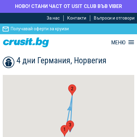
НОВО! СТАНИ ЧАСТ ОТ USIT CLUB ВЪВ VIBER
Премини
Премини
За нас
Контакти
Въпроси и отговори
към
към
главното
Навигацията
Получавай оферти за круизи
съдържание
МЕНЮ
4 дни Германия, Норвегия
2
3
1