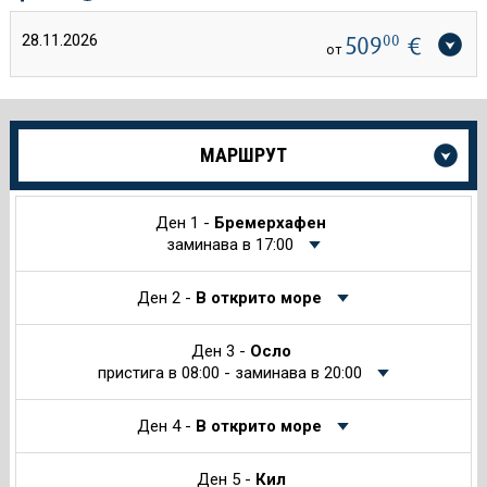
28.11.2026
509
00
€
от
Още
МАРШРУТ
информация
за
Круиза
Ден 1 -
Бремерхафен
заминава в 17:00
Ден 2 -
В открито море
Ден 3 -
Осло
пристига в 08:00 - заминава в 20:00
Ден 4 -
В открито море
Ден 5 -
Кил