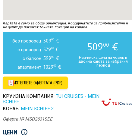
Картата е само за обща ориентация. Координатите са приблизителни и
не целят да покажат точната локация на кораба.
509
€
00
без прозорец
509
€
00
579
€
00
с прозорец
599
€
00
Най-ниска цена на човек в
с балкон
двойна каюта за избрания
период
1029
€
00
апартамент
ИЗТЕГЛЕТЕ ОФЕРТАТА (PDF)
КРУИЗНА КОМПАНИЯ:
TUI CRUISES - MEIN
SCHIFF
КОРАБ:
MEIN SCHIFF 3
Оферта № MSD2631SEE
ЦЕНИ