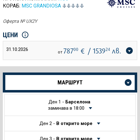
КОРАБ:
MSC GRANDIOSA
Оферта № UX2Y
ЦЕНИ
31.10.2026
787
00
€
/ 1539
24
лв.
от
Още
МАРШРУТ
информация
за
Круиза
Ден 1 -
Барселона
заминава в 18:00
Ден 2 -
В открито море
Ден 3 -
В открито море