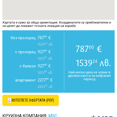
Картата е само за обща ориентация. Координатите са приблизителни и
не целят да покажат точната локация на кораба.
787
€
00
без прозорец
24
1539
лв.
787
€
00
927
€
00
с прозорец
05
1813
лв.
1539
лв.
24
927
€
00
с балкон
05
Най-ниска цена на човек в
1813
лв.
двойна каюта за избрания
период
2277
€
00
апартамент
42
4453
лв.
ИЗТЕГЛЕТЕ ОФЕРТАТА (PDF)
КРУИЗНА КОМПАНИЯ:
MSC