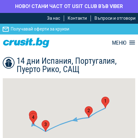
НОВО! СТАНИ ЧАСТ ОТ USIT CLUB ВЪВ VIBER
Премини
Премини
За нас
Контакти
Въпроси и отговори
към
към
главното
Навигацията
Получавай оферти за круизи
съдържание
МЕНЮ
14 дни Испания, Португалия,
Пуерто Рико, САЩ
1
2
5
4
3