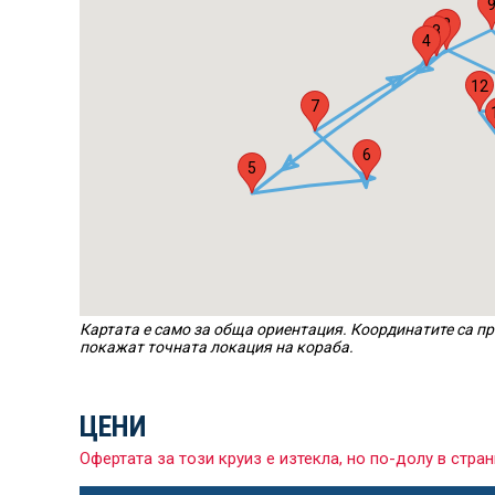
3
8
4
12
7
6
5
Картата е само за обща ориентация. Координатите са пр
покажат точната локация на кораба.
ЦЕНИ
Офертата за този круиз е изтекла, но по-долу в ст