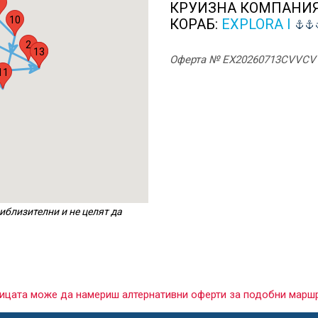
9
КРУИЗНА КОМПАНИ
10
КОРАБ:
EXPLORA I
2
13
1
Оферта № EX20260713CVVCV
11
иблизителни и не целят да
раницата може да намериш алтернативни оферти за подобни марш