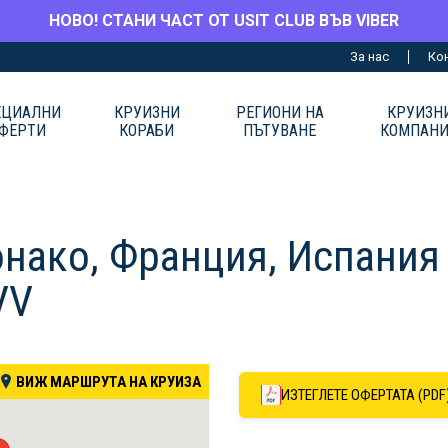
НОВО! СТАНИ ЧАСТ ОТ USIT CLUB ВЪВ VIBER
За нас
Ко
ЕЦИАЛНИ
КРУИЗНИ
РЕГИОНИ НА
КРУИЗН
ФЕРТИ
КОРАБИ
ПЪТУВАНЕ
КОМПАН
онако, Франция, Испания 
VV
ВИЖ МАРШРУТА НА КРУИЗА
ИЗТЕГЛЕТЕ ОФЕРТАТА (PDF