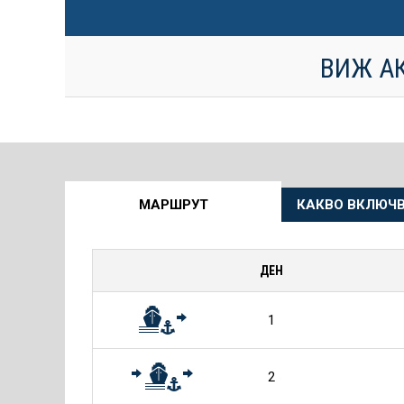
ВИЖ А
Още
МАРШРУТ
КАКВО ВКЛЮЧВ
информация
за
ДЕН
Круиза
1
2