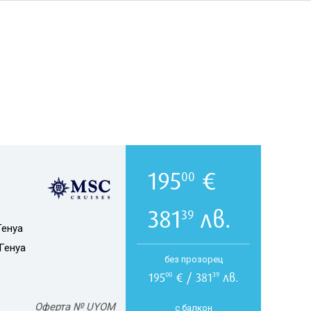
195
€
00
381
лв.
39
Генуа
Генуа
без прозорец
195
€ / 381
лв.
00
39
Оферта № UYOM
с балкон