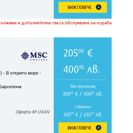
ВИЖ ПОВЕЧЕ
дължима и допълнителна такса обслужване на кораба
205
€
00
400
лв.
95
) - В открито море -
Барселона
без прозорец
205
€ / 400
лв.
00
95
с балкон
Оферта № UXAN
335
€ / 655
лв.
00
20
ВИЖ ПОВЕЧЕ