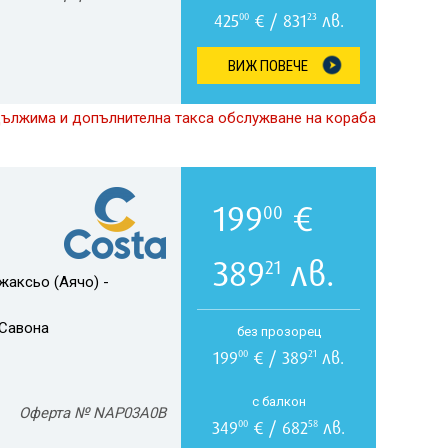
425
€ / 831
лв.
00
23
ВИЖ ПОВЕЧЕ
дължима и допълнителна такса обслужване на кораба
199
€
00
389
лв.
21
жаксьо (Аячо) -
Савона
без прозорец
199
€ / 389
лв.
00
21
с балкон
Оферта № NAP03A0B
349
€ / 682
лв.
00
58