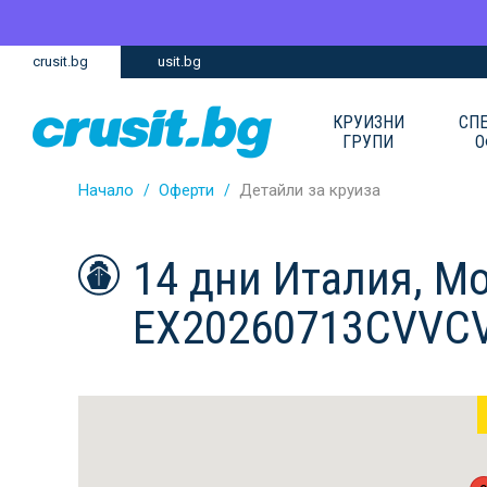
Премини
Премини
crusit.bg
usit.bg
към
към
главното
Навигацията
съдържание
КРУИЗНИ
СП
ГРУПИ
О
Начало
Оферти
Детайли за круиза
14 дни Италия, М
EX20260713CVVC