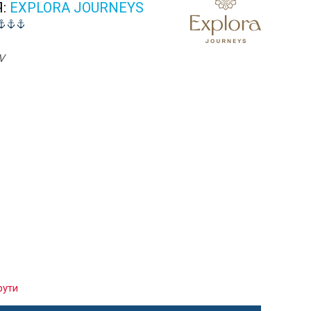
Я:
EXPLORA JOURNEYS
V
рути