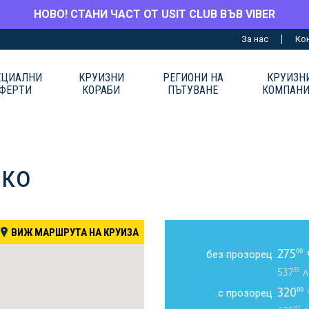
НОВО! СТАНИ ЧАСТ ОТ USIT CLUB ВЪВ VIBER
За нас
Ко
ЕЦИАЛНИ
КРУИЗНИ
РЕГИОНИ НА
КРУИЗН
ФЕРТИ
КОРАБИ
ПЪТУВАНЕ
КОМПАН
ико
ВИЖ МАРШРУТА НА КРУИЗА
275
00
без прозорец
85
537
л
320
00
с прозорец
87