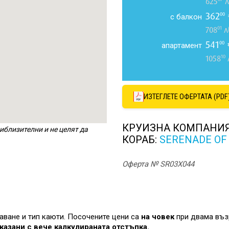
625
л
362
00
с балкон
01
708
л
541
00
апартамент
10
1058
ИЗТЕГЛЕТЕ ОФЕРТАТА (PDF
КРУИЗНА КОМПАНИ
иблизителни и не целят да
КОРАБ:
SERENADE OF
Оферта № SR03X044
лаване и тип каюти. Посочените цени са
на човек
при двама въз
казани с вече калкулираната отстъпка.