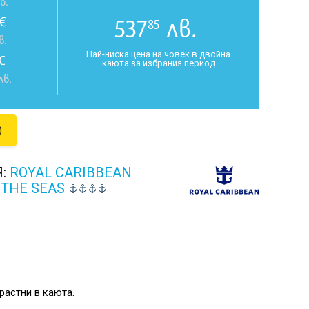
в.
€
537
лв.
85
в.
Най-ниска цена на човек в двойна
€
каюта за избрания период
лв.
)
Я:
ROYAL CARIBBEAN
 THE SEAS
растни в каюта.