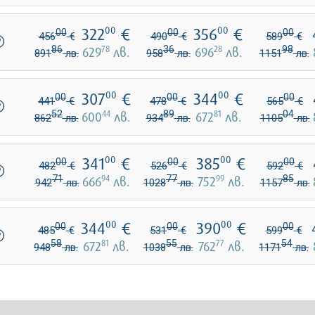
322
€
356
€
00
00
00
00
00
456
€
490
€
589
€
86
78
36
28
98
629
лв.
696
лв.
891
лв.
958
лв.
1151
лв.
307
€
344
€
00
00
00
00
00
441
€
478
€
565
€
52
44
89
81
04
600
лв.
672
лв.
862
лв.
934
лв.
1105
лв.
341
€
385
€
00
00
00
00
00
482
€
526
€
592
€
71
94
77
99
85
666
лв.
752
лв.
942
лв.
1028
лв.
1157
лв.
344
€
390
€
00
00
00
00
00
485
€
531
€
599
€
58
81
55
77
54
672
лв.
762
лв.
948
лв.
1038
лв.
1171
лв.