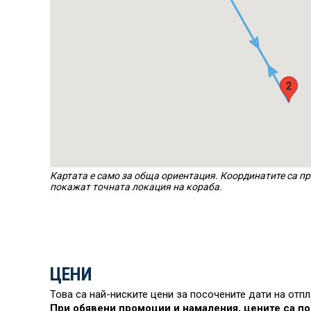
2
Картата е само за обща ориентация. Координатите са пр
покажат точната локация на кораба.
ЦЕНИ
Това са най-ниските цени за посочените дати на отп
При обявени промоции и намаления, цените са по