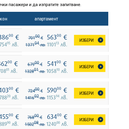
чки пасажери и да изпратите запитване.
лкон
апартамент
386
€
563
€
00
00
00
701
€
ИЗБЕРИ
95
04
13
754
лв.
1101
лв.
1371
лв.
362
€
541
€
00
00
00
679
€
ИЗБЕРИ
01
01
10
708
лв.
1058
лв.
1328
лв.
403
€
590
€
00
00
00
724
€
ИЗБЕРИ
20
02
94
788
лв.
1153
лв.
1416
лв.
455
€
634
€
00
00
00
768
€
ИЗБЕРИ
90
08
00
889
лв.
1240
лв.
1502
лв.