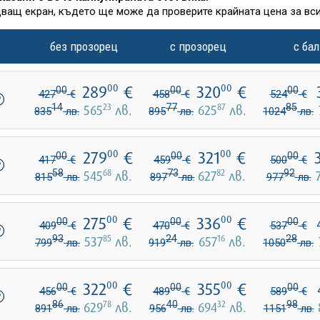
дващ екран, където ще може да проверите крайната цена за вси
без прозорец
с прозорец
с ба
289
€
320
€
00
00
00
00
00
427
€
458
€
524
€
14
23
77
87
85
565
лв.
625
лв.
835
лв.
895
лв.
1024
лв.
279
€
321
€
00
00
00
00
00
417
€
459
€
500
€
58
68
73
82
92
545
лв.
627
лв.
815
лв.
897
лв.
977
лв.
275
€
336
€
00
00
00
00
00
409
€
470
€
537
€
93
85
24
16
28
537
лв.
657
лв.
799
лв.
919
лв.
1050
лв.
322
€
355
€
00
00
00
00
00
456
€
489
€
589
€
86
78
40
32
98
629
лв.
694
лв.
891
лв.
956
лв.
1151
лв.