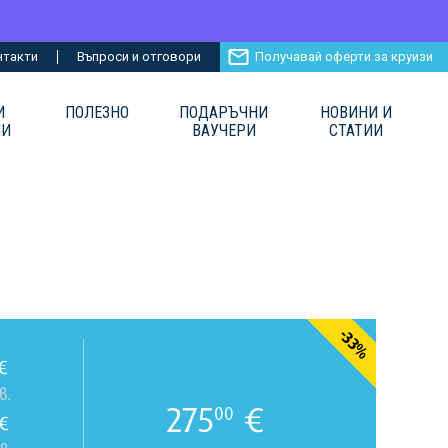
нтакти
Въпроси и отговори
Получавай оферти за круизи
И
ПОЛЕЗНО
ПОДАРЪЧНИ
НОВИНИ И
ИИ
ВАУЧЕРИ
СТАТИИ
-33%
€
в.
275
€
00
€