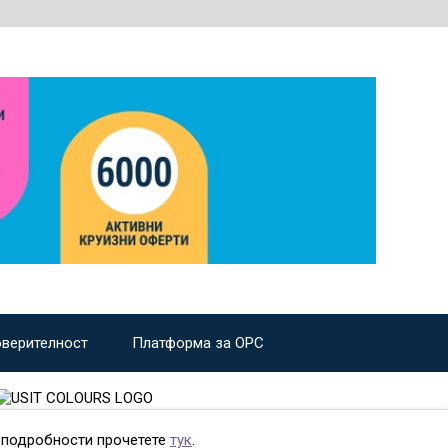
оверителност
Платформа за ОРС
е подробности прочетете
тук
.