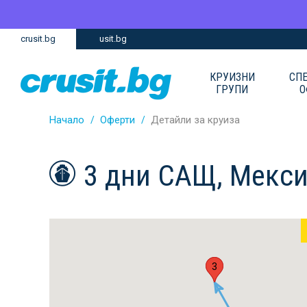
Премини
Премини
crusit.bg
usit.bg
към
към
главното
Навигацията
съдържание
КРУИЗНИ
СП
ГРУПИ
О
Начало
Оферти
Детайли за круиза
3 дни САЩ, Мекс
1
3