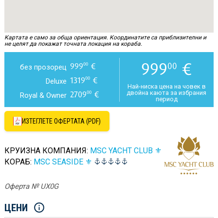
Картата е само за обща ориентация. Координатите са приблизителни и
не целят да покажат точната локация на кораба.
999
€
00
999
€
00
без прозорец
1319
€
00
Deluxe
Най-ниска цена на човек в
двойна каюта за избрания
2709
€
00
Royal & Owner
период
ИЗТЕГЛЕТЕ ОФЕРТАТА (PDF)
КРУИЗНА КОМПАНИЯ:
MSC YACHT CLUB ⚜
КОРАБ:
MSC SEASIDE ⚜
Оферта № UX0G
ЦЕНИ