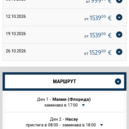
999
€
от
12.10.2026
1539
00
€
от
19.10.2026
1539
00
€
от
26.10.2026
1529
00
€
от
Още
МАРШРУТ
информация
за
Круиза
Ден 1 -
Маями (Флорида)
заминава в 17:00
Ден 2 -
Насау
пристига в 08:00 - заминава в 18:00