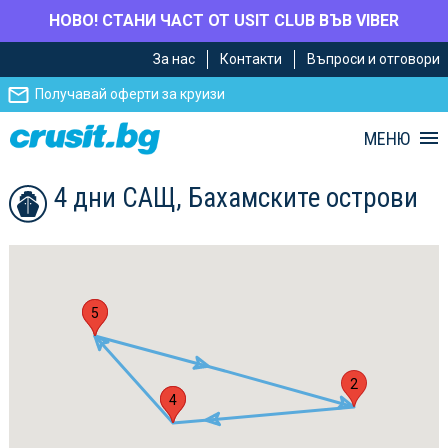
НОВО! СТАНИ ЧАСТ ОТ USIT CLUB ВЪВ VIBER
Премини
Премини
За нас
Контакти
Въпроси и отговори
към
към
главното
Навигацията
Получавай оферти за круизи
съдържание
МЕНЮ
4 дни САЩ, Бахамските острови
1
5
2
3
4