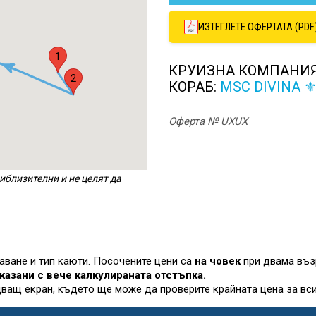
ИЗТЕГЛЕТЕ ОФЕРТАТА (PDF
1
КРУИЗНА КОМПАНИ
2
КОРАБ:
MSC DIVINA 
Оферта № UXUX
иблизителни и не целят да
лаване и тип каюти. Посочените цени са
на човек
при двама въз
казани с вече калкулираната отстъпка.
дващ екран, където ще може да проверите крайната цена за вси