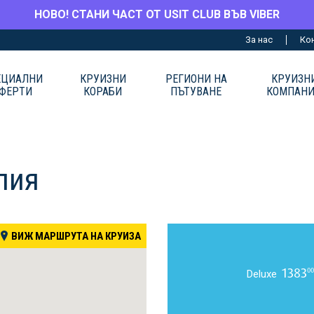
НОВО! СТАНИ ЧАСТ ОТ USIT CLUB ВЪВ VIBER
За нас
Ко
ЕЦИАЛНИ
КРУИЗНИ
РЕГИОНИ НА
КРУИЗН
ФЕРТИ
КОРАБИ
ПЪТУВАНЕ
КОМПАН
лия
ВИЖ МАРШРУТА НА КРУИЗА
1383
00
Deluxe