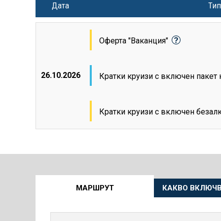
Дата
Тип
Оферта "Ваканция"
26.10.2026
Кратки круизи с включен пакет
Кратки круизи с включен безал
Още
МАРШРУТ
КАКВО ВКЛЮЧВ
информация
за