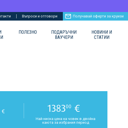
нтакти
Въпроси и отговори
Получавай оферти за круизи
И
ПОЛЕЗНО
ПОДАРЪЧНИ
НОВИНИ И
ИИ
ВАУЧЕРИ
СТАТИИ
1383
€
00
€
Най-ниска цена на човек в двойна
каюта за избрания период