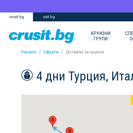
Премини
Премини
crusit.bg
usit.bg
към
към
главното
Навигацията
съдържание
КРУИЗНИ
СП
ГРУПИ
О
Начало
Оферти
Детайли за круиза
4 дни Турция, Ита
4
3