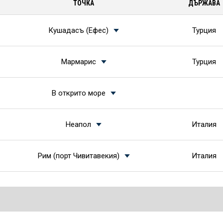
ТОЧКА
ДЪРЖАВА
Кушадасъ (Ефес)
Турция
Мармарис
Турция
В открито море
Неапол
Италия
Рим (порт Чивитавекия)
Италия