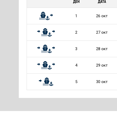
ДЕН
ДАТА
Круиза
1
26 окт
2
27 окт
3
28 окт
4
29 окт
5
30 окт