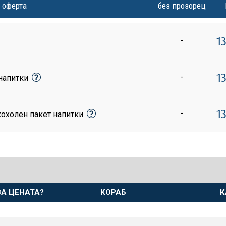
 оферта
без прозорец
1
-
1
-
 напитки
1
-
кохолен пакет напитки
А ЦЕНАТА?
КОРАБ
К