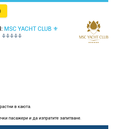
)
Я:
MSC YACHT CLUB ⚜
⚜
растни в каюта.
чки пасажери и да изпратите запитване.