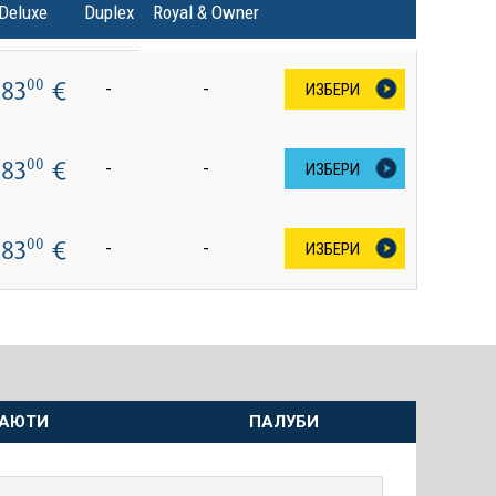
Deluxe
Duplex
Royal & Owner
383
€
00
-
-
ИЗБЕРИ
383
€
00
-
-
ИЗБЕРИ
383
€
00
-
-
ИЗБЕРИ
АЮТИ
ПАЛУБИ