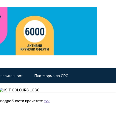
оверителност
Платформа за ОРС
е подробности прочетете
тук
.