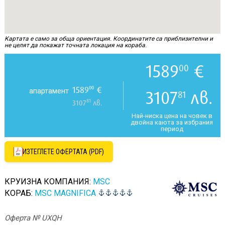
Картата е само за обща ориентация. Координатите са приблизителни и
не целят да покажат точната локация на кораба.
1589
€
00
1589
€
00
апартамент
3107
лв.
81
81
3107
лв.
Най-ниска цена на човек в
двойна каюта за избрания
период
ИЗТЕГЛЕТЕ ОФЕРТАТА (PDF)
КРУИЗНА КОМПАНИЯ:
MSC
КОРАБ:
MSC MAGNIFICA
Оферта № UXQH