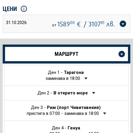
ЦЕНИ
31.10.2026
1589
00
€
/ 3107
81
лв.
от
Още
МАРШРУТ
информация
за
Круиза
Ден 1 -
Тарагона
заминава в 18:00
Ден 2 -
В открито море
Ден 3 -
Рим (порт Чивитавекия)
пристига в 07:00 - заминава в 18:00
Ден 4 -
Генуа