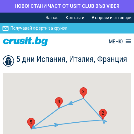
НОВО! СТАНИ ЧАСТ ОТ USIT CLUB ВЪВ VIBER
Премини
Премини
За нас
Контакти
Въпроси и отговори
към
към
главното
Навигацията
Получавай оферти за круизи
съдържание
МЕНЮ
5 дни Испания, Италия, Франция
3
4
2
1
5