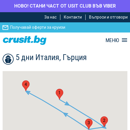
НОВО! СТАНИ ЧАСТ ОТ USIT CLUB ВЪВ VIBER
Премини
Премини
За нас
Контакти
Въпроси и отговори
към
към
главното
Навигацията
Получавай оферти за круизи
съдържание
МЕНЮ
5 дни Италия, Гърция
4
1
2
3