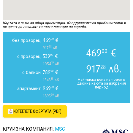
Картата е само за обща ориентация. Координатите са приблизителни и
не целят да покажат точната локация на кораба.
469
€
00
без прозорец
28
917
лв.
469
€
00
539
€
00
с прозорец
19
1054
лв.
917
лв.
28
789
€
00
с балкон
15
Най-ниска цена на човек в
1543
лв.
двойна каюта за избрания
период
969
€
00
апартамент
20
1895
лв.
ИЗТЕГЛЕТЕ ОФЕРТАТА (PDF)
КРУИЗНА КОМПАНИЯ:
MSC