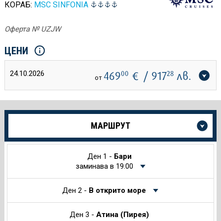
КОРАБ:
MSC SINFONIA
Оферта № UZJW
ЦЕНИ
24.10.2026
469
00
€
/ 917
28
лв.
от
Още
МАРШРУТ
информация
за
Круиза
Ден 1 -
Бари
заминава в 19:00
Ден 2 -
В открито море
Ден 3 -
Атина (Пирея)