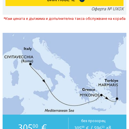
Оферта № UXOX
*Към цената е дължима и допълнителна такса обслужване на кораба
без прозорец
305
€
00
305
€ / 596
лв.
00
53