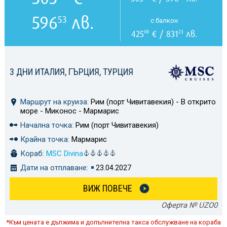
596
лв.
53
с балкон
425
€ / 831
лв.
00
23
3 ДНИ ИТАЛИЯ, ГЪРЦИЯ, ТУРЦИЯ
Маршрут на круиза:
Рим (порт Чивитавекия) - В открито
море - Миконос - Мармарис
Начална точка:
Рим (порт Чивитавекия)
Крайна точка:
Мармарис
Кораб:
MSC Divina
Дати на отплаване:
23.04.2027
ВИЖ ПОВЕЧЕ
Оферта № UZO0
*Към цената е дължима и допълнителна такса обслужване на кораба