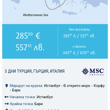
без прозорец
285
€
00
285
€ / 557
лв.
00
41
557
лв.
41
с балкон
445
€ / 870
лв.
00
34
3 ДНИ ТУРЦИЯ, ГЪРЦИЯ, ИТАЛИЯ
Маршрут на круиза:
Истанбул - В открито море - Корфу
- Бари
Начална точка:
Истанбул
Крайна точка:
Бари