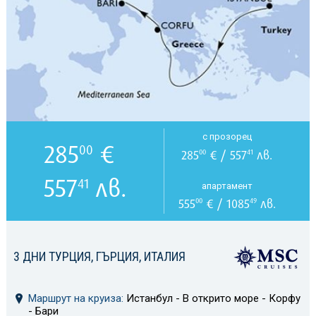
с прозорец
285
€
00
285
€ / 557
лв.
00
41
557
лв.
41
апартамент
555
€ / 1085
лв.
00
49
3 ДНИ ТУРЦИЯ, ГЪРЦИЯ, ИТАЛИЯ
Маршрут на круиза:
Истанбул - В открито море - Корфу
- Бари