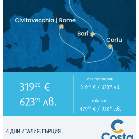
без прозорец
319
€
00
319
€ / 623
лв.
00
91
623
лв.
91
с балкон
479
€ / 936
лв.
00
84
4 ДНИ ИТАЛИЯ, ГЪРЦИЯ