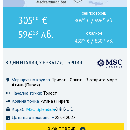
без прозорец
305
€
00
305
€ / 596
лв.
00
53
596
лв.
53
с балкон
435
€ / 850
лв.
00
79
3 ДНИ ИТАЛИЯ, ХЪРВАТИЯ, ГЪРЦИЯ
Маршрут на круиза:
Триест - Сплит - В открито море -
Атина (Пирея)
Начална точка:
Триест
Крайна точка:
Атина (Пирея)
Кораб:
MSC Splendida
Дати на отплаване:
22.04.2027
ВИЖ ПОВЕЧЕ