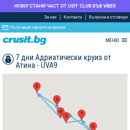
НОВО! СТАНИ ЧАСТ ОТ USIT CLUB ВЪВ VIBER
Премини
Премини
За нас
Контакти
Въпроси и отговори
към
към
главното
Навигацията
Получавай оферти за круизи
съдържание
МЕНЮ
7 дни Адриатически круиз от
Атина - UVA9
5
3
4
1
7
2
6