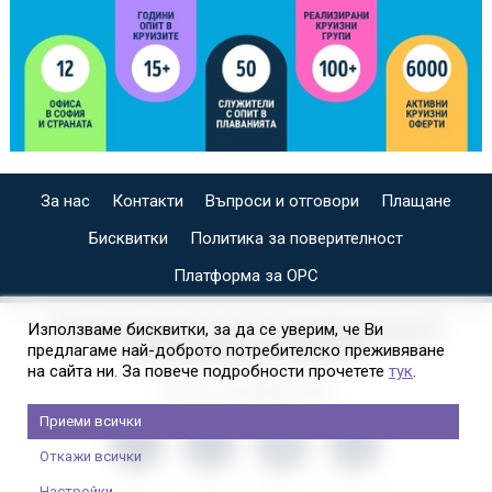
За нас
Контакти
Въпроси и отговори
Плащане
Бисквитки
Политика за поверителност
Платформа за ОРС
СПЕЦИАЛИЗИРАН САЙТ ЗА ИНДИВИДУАЛНИ И
Използваме бисквитки, за да се уверим, че Ви
предлагаме най-доброто потребителско преживяване
ОРГАНИЗИРАНИ КРУИЗИ НА
на сайта ни. За повече подробности прочетете
тук
.
Приеми всички
Откажи всички
Настройки