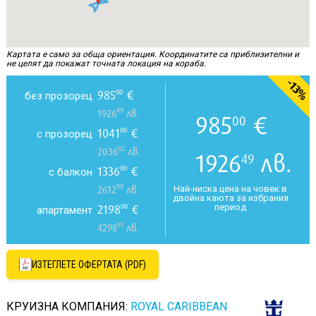
Картата е само за обща ориентация. Координатите са приблизителни и
не целят да покажат точната локация на кораба.
-13%
985
€
00
без прозорец
49
1926
лв.
985
€
00
1041
€
00
с прозорец
02
2036
лв.
1926
лв.
49
1336
€
00
с балкон
99
Най-ниска цена на човек в
2612
лв.
двойна каюта за избрания
период
2198
€
00
апартамент
91
4298
лв.
ИЗТЕГЛЕТЕ ОФЕРТАТА (PDF)
КРУИЗНА КОМПАНИЯ:
ROYAL CARIBBEAN