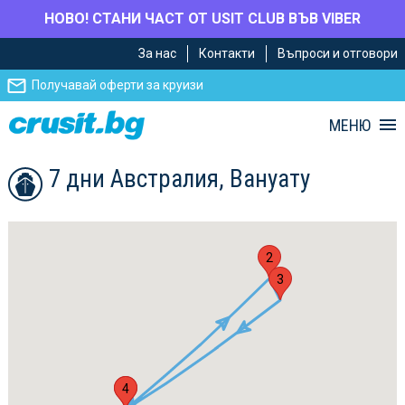
НОВО! СТАНИ ЧАСТ ОТ USIT CLUB ВЪВ VIBER
Премини
Премини
За нас
Контакти
Въпроси и отговори
към
към
главното
Навигацията
Получавай оферти за круизи
съдържание
МЕНЮ
7 дни Австралия, Вануату
2
3
1
4