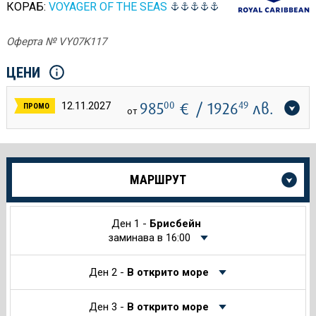
КОРАБ:
VOYAGER OF THE SEAS
Оферта № VY07K117
ЦЕНИ
985
00
€
/ 1926
49
лв.
12.11.2027
ПРОМО
от
Още
МАРШРУТ
информация
за
Круиза
Ден 1 -
Брисбейн
заминава в 16:00
Ден 2 -
В открито море
Ден 3 -
В открито море