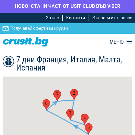
НОВО! СТАНИ ЧАСТ ОТ USIT CLUB ВЪВ VIBER
Премини
Премини
За нас
Контакти
Въпроси и отговори
към
към
главното
Навигацията
Получавай оферти за круизи
съдържание
МЕНЮ
7 дни Франция, Италия, Малта,
Испания
2
1
7
6
3
4
5