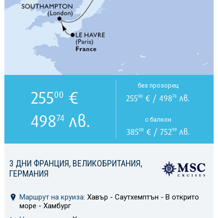
без прозорец
255
€
00
255
€ / 498
лв.
00
74
498
лв.
74
с балкон
385
€ / 752
лв.
00
99
3 ДНИ ФРАНЦИЯ, ВЕЛИКОБРИТАНИЯ,
ГЕРМАНИЯ
Маршрут на круиза:
Хавър - Саутхемптън - В открито
море - Хамбург