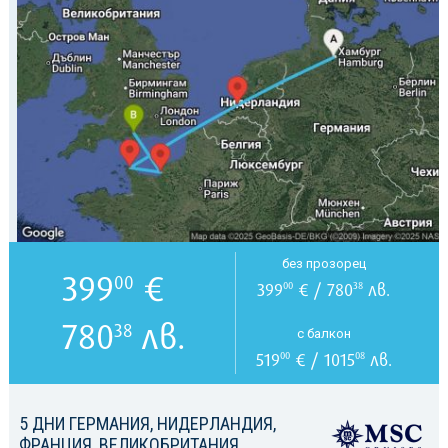
без прозорец
399
€
00
399
€ / 780
лв.
00
38
780
лв.
38
с балкон
519
€ / 1015
лв.
00
08
5 ДНИ ГЕРМАНИЯ, НИДЕРЛАНДИЯ,
ФРАНЦИЯ, ВЕЛИКОБРИТАНИЯ