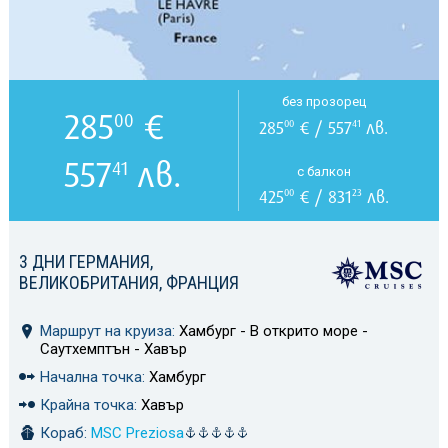
без прозорец
285
€
00
285
€ / 557
лв.
00
41
557
лв.
41
с балкон
425
€ / 831
лв.
00
23
3 ДНИ ГЕРМАНИЯ,
ВЕЛИКОБРИТАНИЯ, ФРАНЦИЯ
Маршрут на круиза:
Хамбург - В открито море -
Саутхемптън - Хавър
Начална точка:
Хамбург
Крайна точка:
Хавър
Кораб:
MSC Preziosa