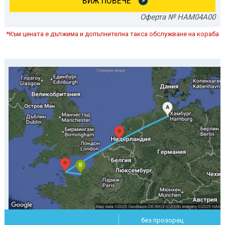
ВИЖ ПОВЕЧЕ
Оферта № HAM04A00
*Към цената е дължима и допълнителна такса обслужване на кораба
без прозорец