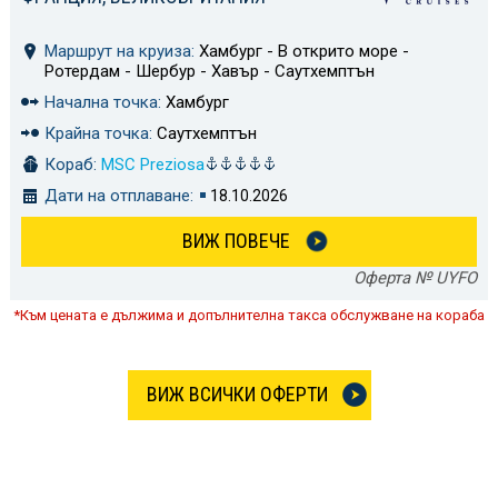
Маршрут на круиза:
Хамбург - В открито море -
Ротердам - Шербур - Хавър - Саутхемптън
Начална точка:
Хамбург
Крайна точка:
Саутхемптън
Кораб:
MSC Preziosa
Дати на отплаване:
18.10.2026
ВИЖ ПОВЕЧЕ
Оферта № UYFO
*Към цената е дължима и допълнителна такса обслужване на кораба
ВИЖ ВСИЧКИ ОФЕРТИ