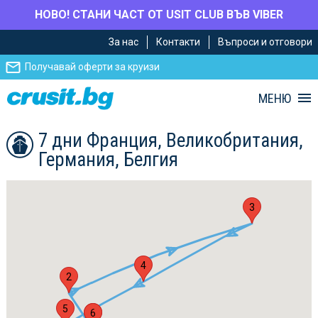
НОВО! СТАНИ ЧАСТ ОТ USIT CLUB ВЪВ VIBER
Премини
Премини
За нас
Контакти
Въпроси и отговори
към
към
главното
Навигацията
Получавай оферти за круизи
съдържание
МЕНЮ
7 дни Франция, Великобритания,
Германия, Белгия
3
4
2
5
1
6