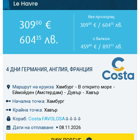
без прозорец
309
€
00
309
€ / 604
лв.
00
35
604
лв.
35
с балкон
459
€ / 897
лв.
00
73
4 ДНИ ГЕРМАНИЯ, АНГЛИЯ, ФРАНЦИЯ
Маршрут на круиза:
Хамбург - В открито море -
Еймойден (Амстердам) - Дувър - Хавър
Начална точка:
Хамбург
Крайна точка:
Хавър
Кораб:
Costa FAVOLOSA
Дати на отплаване:
08.11.2026