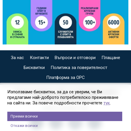
За нас
Контакти
Въпроси и отговори
Плащане
Бисквитки
Политика за поверителност
Платформа за ОРС
СПЕЦИАЛИЗИРАН САЙТ ЗА ИНДИВИДУАЛНИ И
Използваме бисквитки, за да се уверим, че Ви
предлагаме най-доброто потребителско преживяване
ОРГАНИЗИРАНИ КРУИЗИ НА
на сайта ни. За повече подробности прочетете
тук
.
Приеми всички
Откажи всички