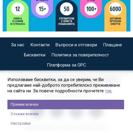
За нас
Контакти
Въпроси и отговори
Плащане
Бисквитки
Политика за поверителност
Платформа за ОРС
СПЕЦИАЛИЗИРАН САЙТ ЗА ИНДИВИДУАЛНИ И
Използваме бисквитки, за да се уверим, че Ви
предлагаме най-доброто потребителско преживяване
ОРГАНИЗИРАНИ КРУИЗИ НА
на сайта ни. За повече подробности прочетете
тук
.
Приеми всички
Откажи всички
Настройки
2026 © Copyright Usit Colours; Дизайн:
Studio X