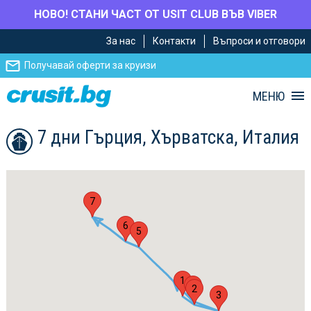
НОВО! СТАНИ ЧАСТ ОТ USIT CLUB ВЪВ VIBER
Премини
Премини
За нас
Контакти
Въпроси и отговори
към
към
главното
Навигацията
Получавай оферти за круизи
съдържание
МЕНЮ
7 дни Гърция, Хърватска, Италия
7
6
5
1
4
2
3