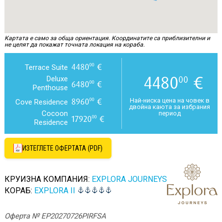
Картата е само за обща ориентация. Координатите са приблизителни и
не целят да покажат точната локация на кораба.
4480
€
00
Terrace Suite
4480
€
00
Deluxe
6480
€
00
Penthouse
8960
€
00
Най-ниска цена на човек в
Cove Residence
двойна каюта за избрания
Cocoon
период
17920
€
00
Residence
ИЗТЕГЛЕТЕ ОФЕРТАТА (PDF)
КРУИЗНА КОМПАНИЯ:
EXPLORA JOURNEYS
КОРАБ:
EXPLORA II
Оферта № EP20270726PIRFSA