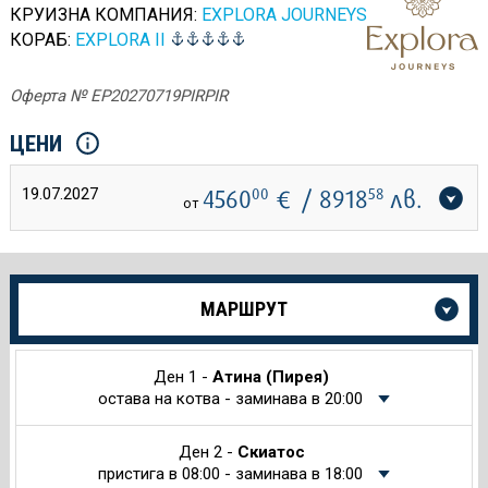
КРУИЗНА КОМПАНИЯ:
EXPLORA JOURNEYS
КОРАБ:
EXPLORA II
Оферта № EP20270719PIRPIR
ЦЕНИ
19.07.2027
4560
00
€
/ 8918
58
лв.
от
Още
МАРШРУТ
информация
за
Круиза
Ден 1 -
Атина (Пирея)
остава на котва - заминава в 20:00
Ден 2 -
Скиатос
пристига в 08:00 - заминава в 18:00