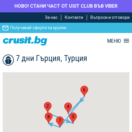
НОВО! СТАНИ ЧАСТ ОТ USIT CLUB ВЪВ VIBER
Премини
Премини
За нас
Контакти
Въпроси и отговори
към
към
главното
Навигацията
Получавай оферти за круизи
съдържание
МЕНЮ
7 дни Гърция, Турция
5
6
2
4
1
8
3
7