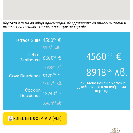
Картата е само за обща ориентация. Координатите са приблизителни и
не целят да покажат точната локация на кораба.
4560
€
00
Terrace Suite
58
8918
лв.
4560
€
00
Deluxe
6600
€
00
Penthouse
48
12908
лв.
8918
лв.
58
9120
€
00
Cove Residence
17
Най-ниска цена на човек в
17837
лв.
двойна каюта за избрания
Cocoon
период
18240
€
00
Residence
34
35674
лв.
ИЗТЕГЛЕТЕ ОФЕРТАТА (PDF)