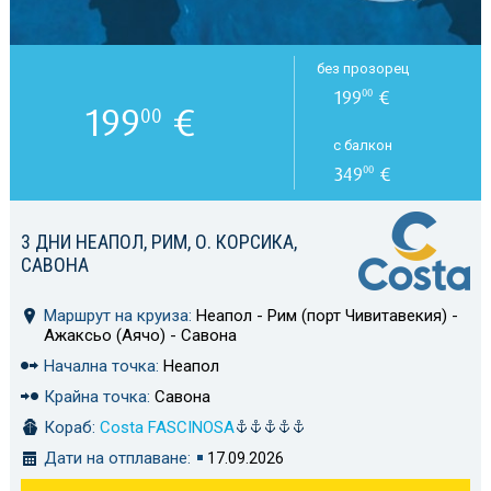
без прозорец
199
€
00
199
€
00
с балкон
349
€
00
3 ДНИ НЕАПОЛ, РИМ, О. КОРСИКА,
САВОНА
Маршрут на круиза:
Неапол - Рим (порт Чивитавекия) -
Ажаксьо (Аячо) - Савона
Начална точка:
Неапол
Крайна точка:
Савона
Кораб:
Costa FASCINOSA
Дати на отплаване:
17.09.2026