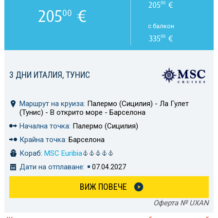
205
€
00
205
€
00
с балкон
335
€
00
3 ДНИ ИТАЛИЯ, ТУНИС
Маршрут на круиза:
Палермо (Сицилия) - Ла Гулет
(Тунис) - В открито море - Барселона
Начална точка:
Палермо (Сицилия)
Крайна точка:
Барселона
Кораб:
MSC Euribia
Дати на отплаване:
07.04.2027
ВИЖ ПОВЕЧЕ
Оферта № UXAN