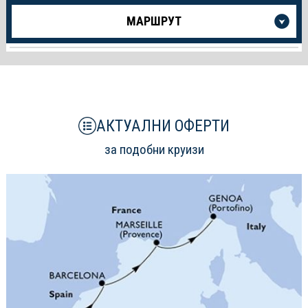
Още
МАРШРУТ
информация
за
Круиза
АКТУАЛНИ ОФЕРТИ
за подобни круизи