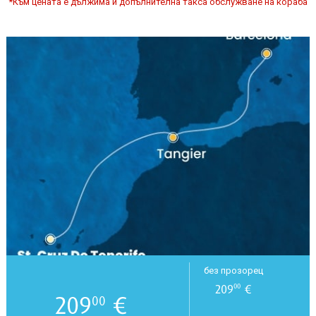
*Към цената е дължима и допълнителна такса обслужване на кораба
без прозорец
209
€
00
209
€
00