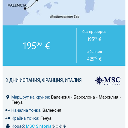
без прозорец
195
€
00
195
€
00
с балкон
425
€
00
3 ДНИ ИСПАНИЯ, ФРАНЦИЯ, ИТАЛИЯ
Маршрут на круиза:
Валенсия - Барселона - Марсилия -
Генуа
Начална точка:
Валенсия
Крайна точка:
Генуа
Кораб:
MSC Sinfonia