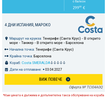
с балкон
299
€
00
4 ДНИ ИСПАНИЯ, МАРОКО
Маршрут на круиза:
Тенерифе (Санта Крус) - В открито
море - Танжер - В открито море - Барселона
Начална точка:
Тенерифе (Санта Крус)
Крайна точка:
Барселона
Кораб:
Costa SMERALDA
Дати на отплаване:
03.04.2027
ВИЖ ПОВЕЧЕ
Оферта № TCI04A0Q
*Към цената е дължима и допълнителна такса обслужване на кораба