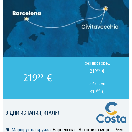
без прозорец
219
€
00
219
€
00
с балкон
319
€
00
3 ДНИ ИСПАНИЯ, ИТАЛИЯ
Маршрут на круиза:
Барселона - В открито море - Рим