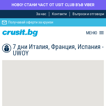
НОВО! СТАНИ ЧАСТ ОТ USIT CLUB ВЪВ VIBER
Премини
Премини
За нас
Контакти
Въпроси и отговори
към
към
главното
Навигацията
Получавай оферти за круизи
съдържание
МЕНЮ
7 дни Италия, Франция, Испания -
UWOY