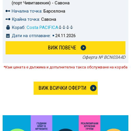
(порт Чивитавекия) - Савона
Начална точка:
Барселона
Крайна точка:
Савона
Кораб:
Costa PACIFICA
Дати на отплаване:
24.11.2026
ВИЖ ПОВЕЧЕ
Оферта № BCN03A4D
*Към цената е дължима и допълнителна такса обслужване на кораба
ВИЖ ВСИЧКИ ОФЕРТИ