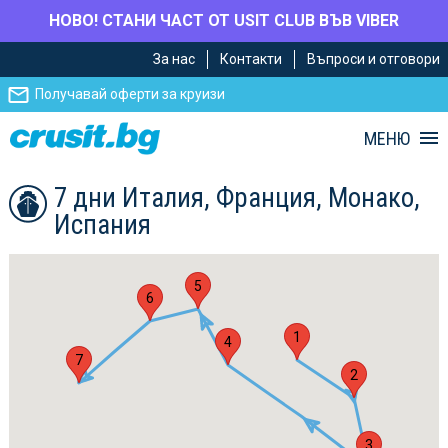
НОВО! СТАНИ ЧАСТ ОТ USIT CLUB ВЪВ VIBER
Премини
Премини
За нас
Контакти
Въпроси и отговори
към
към
главното
Навигацията
Получавай оферти за круизи
съдържание
МЕНЮ
7 дни Италия, Франция, Монако,
Испания
5
6
1
4
7
2
3