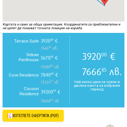
Картата е само за обща ориентация. Координатите са приблизителни и
не целят да покажат точната локация на кораба.
3920
€
00
Terrace Suite
85
7666
лв.
3920
€
00
Deluxe
5670
€
00
Penthouse
56
11089
лв.
7666
лв.
85
7840
€
00
Cove Residence
71
Най-ниска цена на човек в
15333
лв.
двойна каюта за избрания
Cocoon
период
39200
€
00
Residence
54
76668
лв.
ИЗТЕГЛЕТЕ ОФЕРТАТА (PDF)