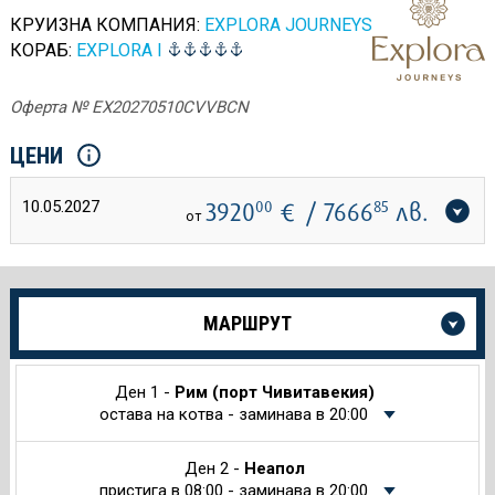
КРУИЗНА КОМПАНИЯ:
EXPLORA JOURNEYS
КОРАБ:
EXPLORA I
Оферта № EX20270510CVVBCN
ЦЕНИ
10.05.2027
3920
00
€
/ 7666
85
лв.
от
Още
МАРШРУТ
информация
за
Круиза
Ден 1 -
Рим (порт Чивитавекия)
остава на котва - заминава в 20:00
Ден 2 -
Неапол
пристига в 08:00 - заминава в 20:00