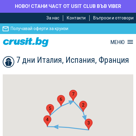
НОВО! СТАНИ ЧАСТ ОТ USIT CLUB ВЪВ VIBER
Премини
Премини
За нас
Контакти
Въпроси и отговори
към
към
главното
Навигацията
Получавай оферти за круизи
съдържание
МЕНЮ
7 дни Италия, Испания, Франция
1
7
6
2
5
4
3