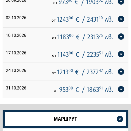
26.09.2026
973
00
€
/ 1903
02
лв.
от
03.10.2026
1243
00
€
/ 2431
10
лв.
от
10.10.2026
1183
00
€
/ 2313
75
лв.
от
17.10.2026
1143
00
€
/ 2235
51
лв.
от
24.10.2026
1213
00
€
/ 2372
42
лв.
от
31.10.2026
953
00
€
/ 1863
91
лв.
от
Още
МАРШРУТ
информация
за