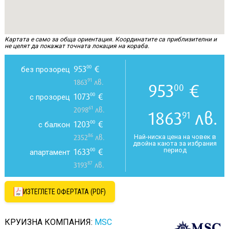
Картата е само за обща ориентация. Координатите са приблизителни и
не целят да покажат точната локация на кораба.
953
€
00
без прозорец
91
1863
лв.
953
€
00
1073
€
00
с прозорец
61
2098
лв.
1863
лв.
91
1203
€
00
с балкон
86
Най-ниска цена на човек в
2352
лв.
двойна каюта за избрания
период
1633
€
00
апартамент
87
3193
лв.
ИЗТЕГЛЕТЕ ОФЕРТАТА (PDF)
КРУИЗНА КОМПАНИЯ:
MSC