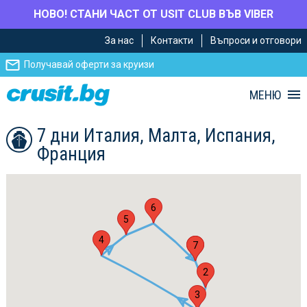
НОВО! СТАНИ ЧАСТ ОТ USIT CLUB ВЪВ VIBER
Премини
Премини
За нас
Контакти
Въпроси и отговори
към
към
главното
Навигацията
Получавай оферти за круизи
съдържание
МЕНЮ
7 дни Италия, Малта, Испания,
Франция
6
5
4
1
7
2
3