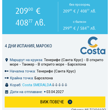
без прозорец
209
€
00
209
€ / 408
лв.
00
77
408
лв.
77
с балкон
299
€ / 584
лв.
00
79
4 ДНИ ИСПАНИЯ, МАРОКО
Маршрут на круиза:
Тенерифе (Санта Крус) - В открито
море - Танжер - В открито море - Барселона
Начална точка:
Тенерифе (Санта Крус)
Крайна точка:
Барселона
Кораб:
Costa SMERALDA
Дати на отплаване:
03.04.2027
ВИЖ ПОВЕЧЕ
Оферта № TCI04A0Q