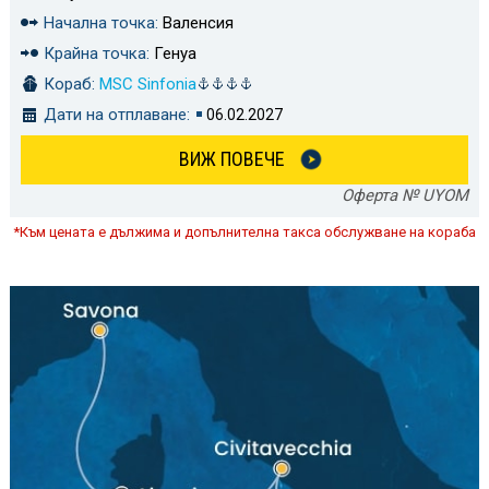
Начална точка:
Валенсия
Крайна точка:
Генуа
Кораб:
MSC Sinfonia
Дати на отплаване:
06.02.2027
ВИЖ ПОВЕЧЕ
Оферта № UYOM
*Към цената е дължима и допълнителна такса обслужване на кораба