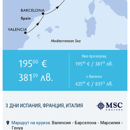
без прозорец
195
€
00
195
€ / 381
лв.
00
39
381
лв.
39
с балкон
425
€ / 831
лв.
00
23
3 ДНИ ИСПАНИЯ, ФРАНЦИЯ, ИТАЛИЯ
Маршрут на круиза:
Валенсия - Барселона - Марсилия -
Генуа