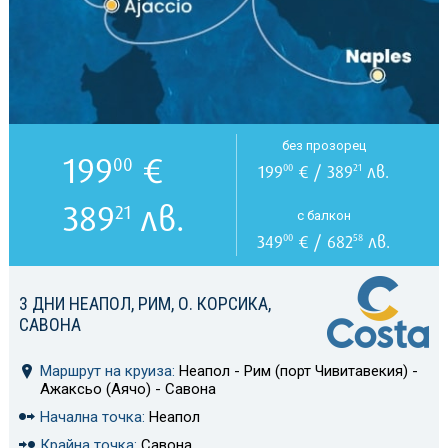
без прозорец
199
€
00
199
€ / 389
лв.
00
21
389
лв.
21
с балкон
349
€ / 682
лв.
00
58
3 ДНИ НЕАПОЛ, РИМ, О. КОРСИКА,
САВОНА
Маршрут на круиза:
Неапол - Рим (порт Чивитавекия) -
Ажаксьо (Аячо) - Савона
Начална точка:
Неапол
Крайна точка:
Савона