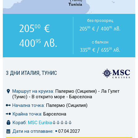
без прозорец
205
€
00
205
€ / 400
лв.
00
95
400
лв.
95
с балкон
335
€ / 655
лв.
00
20
3 ДНИ ИТАЛИЯ, ТУНИС
Маршрут на круиза:
Палермо (Сицилия) - Ла Гулет
(Тунис) - В открито море - Барселона
Начална точка:
Палермо (Сицилия)
Крайна точка:
Барселона
Кораб:
MSC Euribia
Дати на отплаване:
07.04.2027