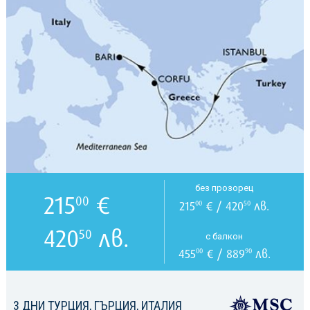
без прозорец
215
€
00
215
€ / 420
лв.
00
50
420
лв.
50
с балкон
455
€ / 889
лв.
00
90
3 ДНИ ТУРЦИЯ, ГЪРЦИЯ, ИТАЛИЯ