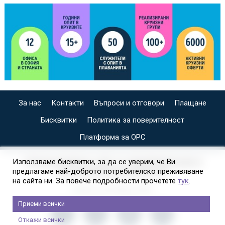
За нас
Контакти
Въпроси и отговори
Плащане
Бисквитки
Политика за поверителност
Платформа за ОРС
СПЕЦИАЛИЗИРАН САЙТ ЗА ИНДИВИДУАЛНИ И
Използваме бисквитки, за да се уверим, че Ви
предлагаме най-доброто потребителско преживяване
ОРГАНИЗИРАНИ КРУИЗИ НА
на сайта ни. За повече подробности прочетете
тук
.
Приеми всички
Откажи всички