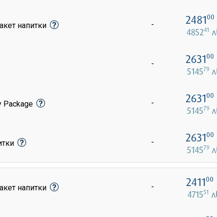
2481
00
-
акет напитки
41
4852
л
2631
00
-
79
5145
л
2631
00
-
y Package
79
5145
л
2631
00
-
питки
79
5145
л
2411
00
-
акет напитки
51
4715
л