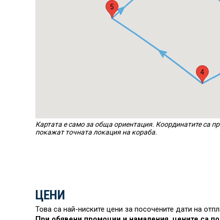
5
4
Картата е само за обща ориентация. Координатите са пр
покажат точната локация на кораба.
ЦЕНИ
Това са най-ниските цени за посочените дати на отп
При обявени промоции и намаления, цените са по