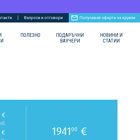
нтакти
Въпроси и отговори
Получавай оферти за круизи
И
ПОЛЕЗНО
ПОДАРЪЧНИ
НОВИНИ И
ИИ
ВАУЧЕРИ
СТАТИИ
€
лв.
1941
€
00
€