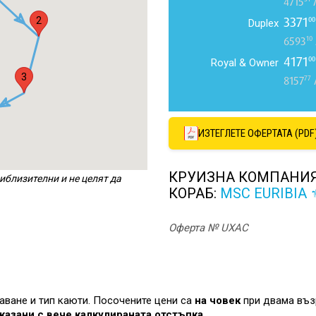
4715
л
3371
2
00
Duplex
10
6593
4171
00
Royal & Owner
3
77
8157
ИЗТЕГЛЕТЕ ОФЕРТАТА (PDF
КРУИЗНА КОМПАНИ
иблизителни и не целят да
КОРАБ:
MSC EURIBIA 
Оферта № UXAC
лаване и тип каюти. Посочените цени са
на човек
при двама въз
казани с вече калкулираната отстъпка.