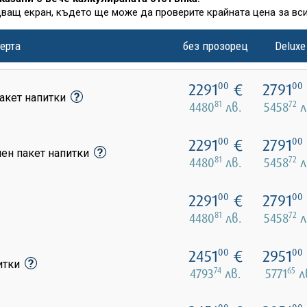
дващ екран, където ще може да проверите крайната цена за вси
ерта
без прозорец
Deluxe
2291
€
2791
00
00
акет напитки
81
72
4480
лв.
5458
л
2291
€
2791
00
00
лен пакет напитки
81
72
4480
лв.
5458
л
2291
€
2791
00
00
81
72
4480
лв.
5458
л
2451
€
2951
00
00
питки
74
65
4793
лв.
5771
л