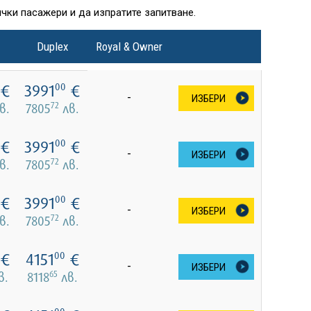
чки пасажери и да изпратите запитване.
Duplex
Royal & Owner
€
3991
€
00
-
ИЗБЕРИ
72
в.
7805
лв.
€
3991
€
00
-
ИЗБЕРИ
72
в.
7805
лв.
€
3991
€
00
-
ИЗБЕРИ
72
в.
7805
лв.
€
4151
€
00
-
ИЗБЕРИ
65
в.
8118
лв.