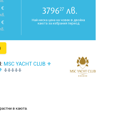
в.
€
3796
лв.
27
лв.
Най-ниска цена на човек в двойна
€
каюта за избрания период
лв.
)
Я:
MSC YACHT CLUB ⚜
⚜
растни в каюта.