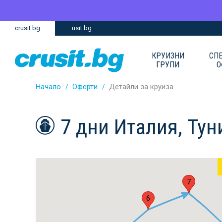
Премини
Премини
crusit.bg
usit.bg
към
към
главното
Навигацията
съдържание
КРУИЗНИ
СП
ГРУПИ
О
Начало
Оферти
Детайли за круиза
7 дни Италия, Тун
1
7
6