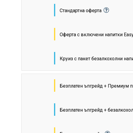
Стандартна оферта
Оферта с включени напитки Eas
Круиз с пакет безалкохолни на
Безплатен ъпгрейд + Премиум п
Безплатен ъпгрейд + безалкохо