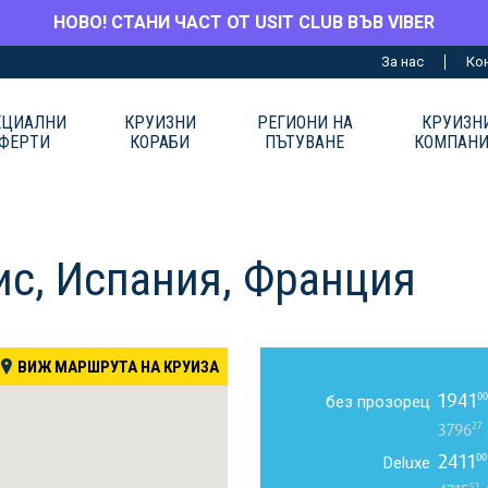
НОВО! СТАНИ ЧАСТ ОТ USIT CLUB ВЪВ VIBER
За нас
Ко
ЕЦИАЛНИ
КРУИЗНИ
РЕГИОНИ НА
КРУИЗН
ФЕРТИ
КОРАБИ
ПЪТУВАНЕ
КОМПАН
ис, Испания, Франция
ВИЖ МАРШРУТА НА КРУИЗА
1941
00
без прозорец
27
3796
2411
00
Deluxe
51