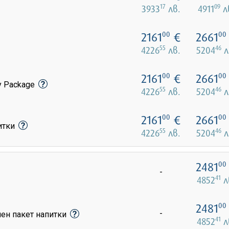
17
09
3933
лв.
4911
л
2161
€
2661
00
00
55
46
4226
лв.
5204
л
2161
€
2661
00
00
y Package
55
46
4226
лв.
5204
л
2161
€
2661
00
00
питки
55
46
4226
лв.
5204
л
2481
00
-
41
4852
л
2481
00
-
лен пакет напитки
41
4852
л