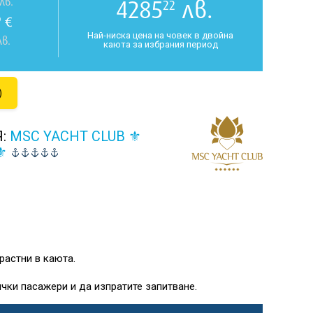
4285
лв.
лв.
22
€
0
Най-ниска цена на човек в двойна
в.
каюта за избрания период
)
Я:
MSC YACHT CLUB ⚜
⚜
растни в каюта.
чки пасажери и да изпратите запитване.