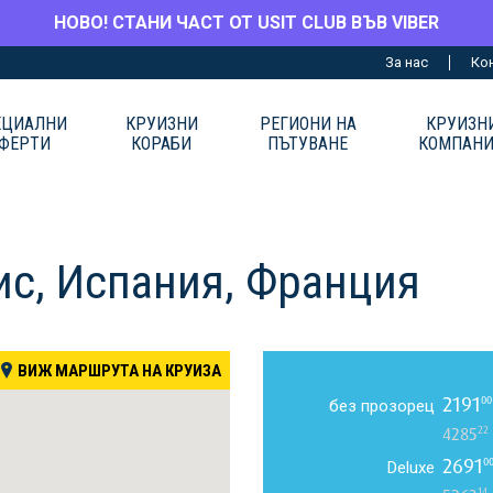
НОВО! СТАНИ ЧАСТ ОТ USIT CLUB ВЪВ VIBER
За нас
Ко
ЕЦИАЛНИ
КРУИЗНИ
РЕГИОНИ НА
КРУИЗН
ФЕРТИ
КОРАБИ
ПЪТУВАНЕ
КОМПАН
ис, Испания, Франция
ВИЖ МАРШРУТА НА КРУИЗА
2191
00
без прозорец
22
4285
2691
0
Deluxe
14