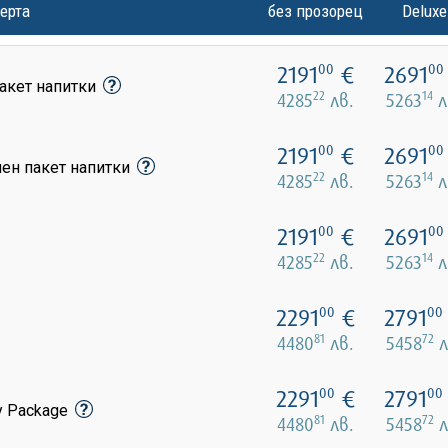
ерта
без прозорец
Deluxe
2191
€
2691
00
00
акет напитки
22
14
4285
лв.
5263
л
2191
€
2691
00
00
лен пакет напитки
22
14
4285
лв.
5263
л
2191
€
2691
00
00
22
14
4285
лв.
5263
л
2291
€
2791
00
00
81
72
4480
лв.
5458
л
2291
€
2791
00
00
y Package
81
72
4480
лв.
5458
л