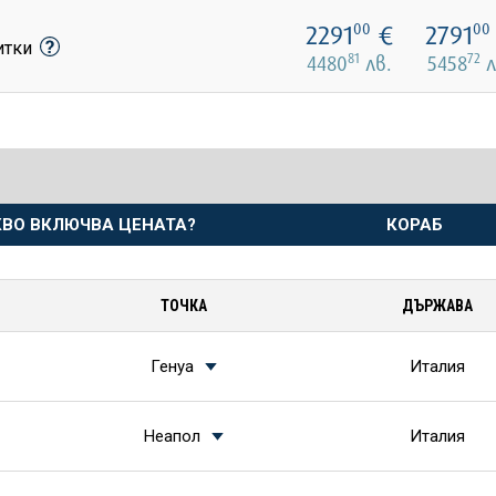
2291
€
2791
00
00
питки
81
72
4480
лв.
5458
л
КВО ВКЛЮЧВА ЦЕНАТА?
КОРАБ
ТОЧКА
ДЪРЖАВА
Генуа
Италия
Неапол
Италия