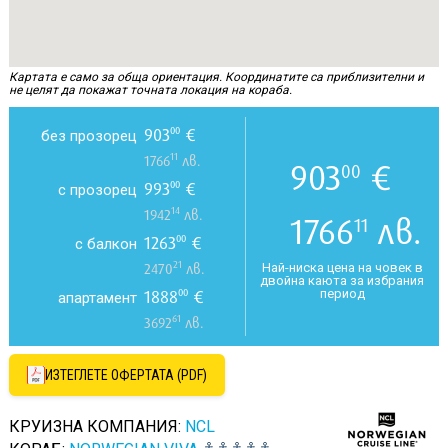
Картата е само за обща ориентация. Координатите са приблизителни и
не целят да покажат точната локация на кораба.
903
€
00
без прозорец
11
1766
лв.
903
€
00
993
€
00
с прозорец
14
1942
лв.
1766
лв.
11
1263
€
00
с балкон
21
Най-ниска цена на човек в
2470
лв.
двойна каюта за избрания
период
1888
€
00
апартамент
61
3692
лв.
ИЗТЕГЛЕТЕ ОФЕРТАТА (PDF)
КРУИЗНА КОМПАНИЯ:
NCL