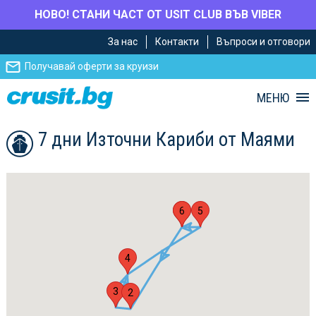
НОВО! СТАНИ ЧАСТ ОТ USIT CLUB ВЪВ VIBER
Премини
Премини
За нас
Контакти
Въпроси и отговори
към
към
главното
Навигацията
Получавай оферти за круизи
съдържание
МЕНЮ
7 дни Източни Кариби от Маями
1
6
5
4
3
2