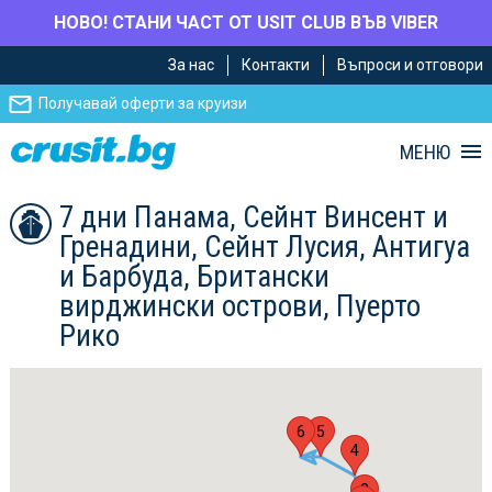
НОВО! СТАНИ ЧАСТ ОТ USIT CLUB ВЪВ VIBER
Премини
Премини
За нас
Контакти
Въпроси и отговори
към
към
главното
Навигацията
Получавай оферти за круизи
съдържание
МЕНЮ
7 дни Панама, Сейнт Винсент и
Гренадини, Сейнт Лусия, Антигуа
и Барбуда, Британски
вирджински острови, Пуерто
Рико
6
5
4
3