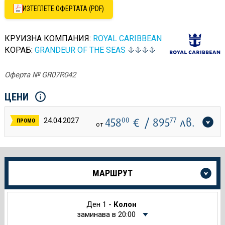
ИЗТЕГЛЕТЕ ОФЕРТАТА (PDF)
КРУИЗНА КОМПАНИЯ:
ROYAL CARIBBEAN
КОРАБ:
GRANDEUR OF THE SEAS
Оферта № GR07R042
ЦЕНИ
458
00
€
/ 895
77
лв.
24.04.2027
ПРОМО
от
Още
МАРШРУТ
информация
за
Круиза
Ден 1 -
Колон
заминава в 20:00