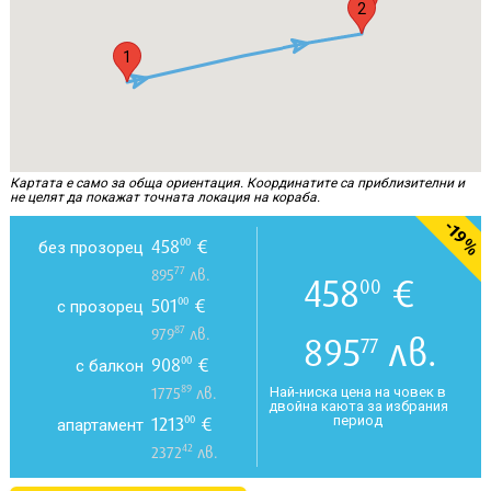
2
1
Картата е само за обща ориентация. Координатите са приблизителни и
не целят да покажат точната локация на кораба.
-19%
458
€
00
без прозорец
77
895
лв.
458
€
00
501
€
00
с прозорец
87
979
лв.
895
лв.
77
908
€
00
с балкон
89
Най-ниска цена на човек в
1775
лв.
двойна каюта за избрания
период
1213
€
00
апартамент
42
2372
лв.